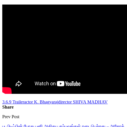
3.6.9 Trailer
actor K. Bhagyaraj
director SHIVA MADHAV
Share
Prev Post
படபிடிப்பின் போது பனி அதிசய சம்பவங்கள் நடைபெற்றது – அசோக்