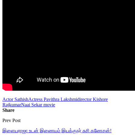
Actor Sathish
Actress Pavithra Lakshmi
director Kishore
Rajkumar
Naai Sekar movie
Share
Prev Post
இளையராஜா உடன் இணையும் இயக்குநர் சுசி கணேசன்!