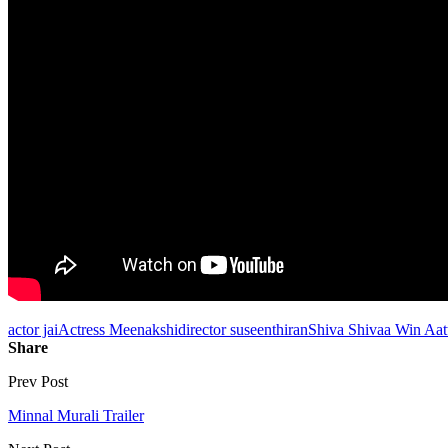
actor jai
Actress Meenakshi
director suseenthiran
Shiva Shivaa Win Aa
Share
Prev Post
Minnal Murali Trailer