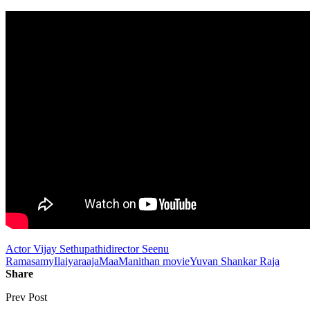
Actor Vijay Sethupathi
director Seenu
Ramasamy
Ilaiyaraaja
MaaManithan movie
Yuvan Shankar Raja
Share
Prev Post