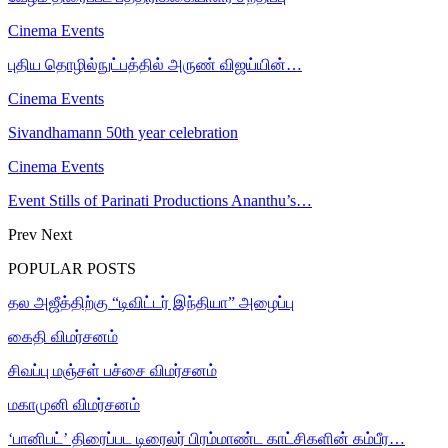
Cinema Events
புதிய தொழில்நுட்பத்தில் அருண் விஜய்யின்…
Cinema Events
Sivandhamann 50th year celebration
Cinema Events
Event Stills of Parinati Productions Ananthu’s…
Prev
Next
POPULAR POSTS
தல அஜீத்திற்கு “டிவிட்டர் இந்தியா” அழைப்பு
கைதி விமர்சனம்
சிவப்பு மஞ்சள் பச்சை விமர்சனம்
மகாமுனி விமர்சனம்
‘பானிபட்’ திரைப்பட டிரைலர் பிரம்மாண்ட காட்சிகளின் கம்பீர…