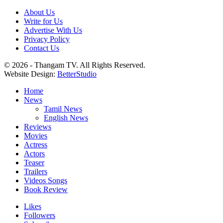
About Us
Write for Us
Advertise With Us
Privacy Policy
Contact Us
© 2026 - Thangam TV. All Rights Reserved.
Website Design:
BetterStudio
Home
News
Tamil News
English News
Reviews
Movies
Actress
Actors
Teaser
Trailers
Videos Songs
Book Review
Likes
Followers