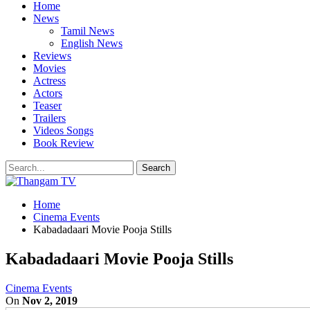
Home
News
Tamil News
English News
Reviews
Movies
Actress
Actors
Teaser
Trailers
Videos Songs
Book Review
Home
Cinema Events
Kabadadaari Movie Pooja Stills
Kabadadaari Movie Pooja Stills
Cinema Events
On
Nov 2, 2019