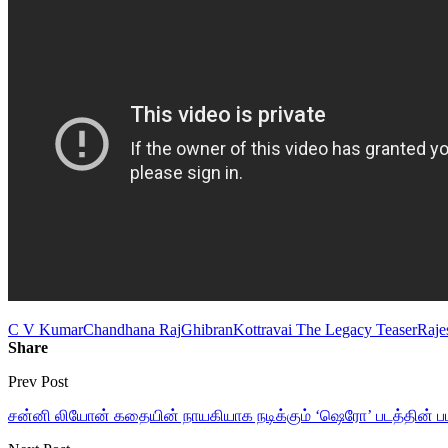
C V Kumar
Chandhana Raj
Ghibran
Kottravai The Legacy Teaser
Raje
Share
Prev Post
சன்னி லியோன் கதையின் நாயகியாக நடிக்கும் ‘ஷெரோ’ படத்தின் படப்ப