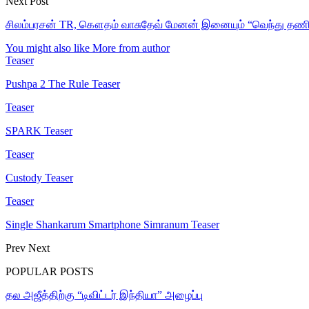
Next Post
சிலம்பரசன் TR, கௌதம் வாசுதேவ் மேனன் இனையும் “வெந்து தணிந
You might also like
More from author
Teaser
Pushpa 2 The Rule Teaser
Teaser
SPARK Teaser
Teaser
Custody Teaser
Teaser
Single Shankarum Smartphone Simranum Teaser
Prev
Next
POPULAR POSTS
தல அஜீத்திற்கு “டிவிட்டர் இந்தியா” அழைப்பு