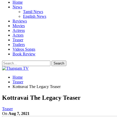
Home
News
Tamil News
English News
Reviews
Movies
Actress
Actors
Teaser
Trailers
Videos Songs
Book Review
Home
Teaser
Kottravai The Legacy Teaser
Kottravai The Legacy Teaser
Teaser
On
Aug 7, 2021