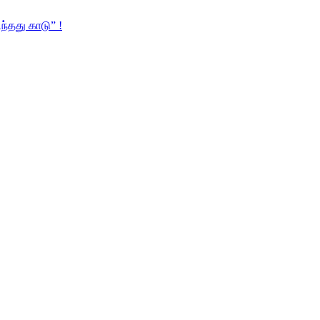
்தது காடு” !