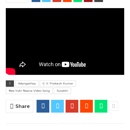
Adangathey
G. V. Prakash Kumar
Nee Indri Naana Video Song
Surabhi
Share