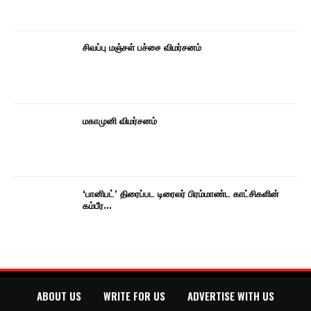
சிவப்பு மஞ்சள் பச்சை விமர்சனம்
மகாமுனி விமர்சனம்
‘பானிபட்’ திரைப்பட டிரைலர் பிரம்மாண்ட காட்சிகளின்
கம்பீர…
ABOUT US
WRITE FOR US
ADVERTISE WITH US