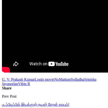
G. V. Prakash Kumar
Login movie
NoMattumSolladha
Srinisha
Jayaseelan
Vibin R
Share
Prev Post
படப்பிடிப்பில் இயக்குநர்-நடிகர் சேரன் காயம்!