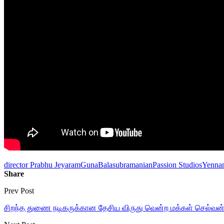
director Prabhu Jeyaram
GunaBalasubramanian
Passion Studios
Yennan
Share
Prev Post
சிறந்த துணை நடிகருக்கான தேசிய விருது வென்ற மக்கள் செல்வன் 