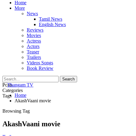
Home
More
News
Tamil News
English News
Reviews
Movies
Actress
Actors
Teaser
Trailers
Videos Songs
Book Review
Posts
Categories
Home
Tags
AkashVaani movie
Browsing Tag
AkashVaani movie