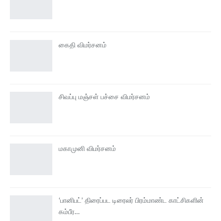
கைதி விமர்சனம்
சிவப்பு மஞ்சள் பச்சை விமர்சனம்
மகாமுனி விமர்சனம்
‘பானிபட்’ திரைப்பட டிரைலர் பிரம்மாண்ட காட்சிகளின்
கம்பீர…