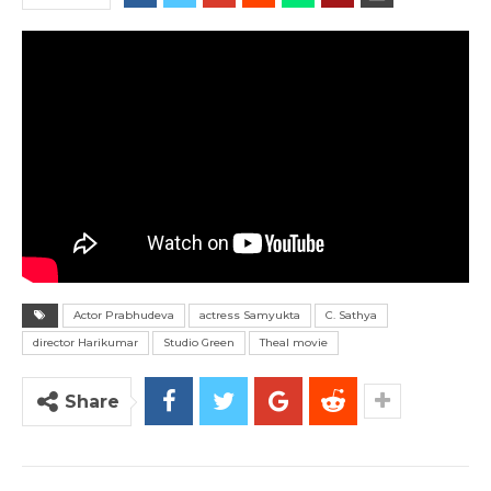
Actor Prabhudeva
actress Samyukta
C. Sathya
director Harikumar
Studio Green
Theal movie
Share