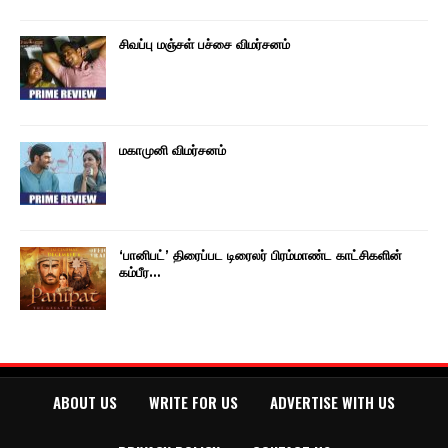
சிவப்பு மஞ்சள் பச்சை விமர்சனம்
மகாமுனி விமர்சனம்
‘பானிபட்’ திரைப்பட டிரைலர் பிரம்மாண்ட காட்சிகளின்
கம்பீர…
ABOUT US
WRITE FOR US
ADVERTISE WITH US