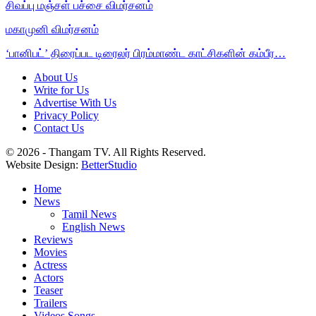
சிவப்பு மஞ்சள் பச்சை விமர்சனம்
மகாமுனி விமர்சனம்
‘பானிபட்’ திரைப்பட டிரைலர் பிரம்மாண்ட காட்சிகளின் கம்பீர…
About Us
Write for Us
Advertise With Us
Privacy Policy
Contact Us
© 2026 - Thangam TV. All Rights Reserved.
Website Design:
BetterStudio
Home
News
Tamil News
English News
Reviews
Movies
Actress
Actors
Teaser
Trailers
Videos Songs