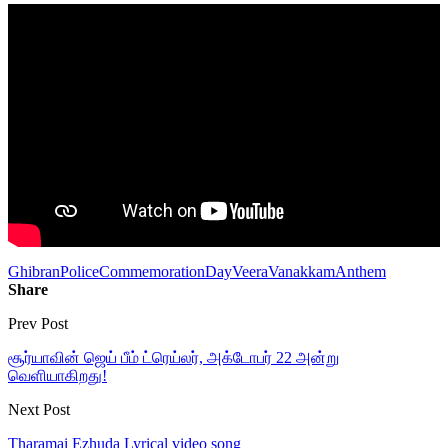
Ghibran
PoliceCommemorationDay
VeeraVanakkamAnthem
Share
Prev Post
சூர்யாவின் ஜெய் பீம் ட்ரெய்லர், அக்டோபர் 22 அன்று
வெளியாகிறது!
Next Post
Tharamai Ezhuda Lyrical video song