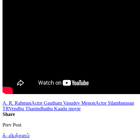
A. R. Rahman
Actor Gautham Vasudev Menon
Actor Silambarasan
TR
Vendhu Thanindhathu Kaadu movie
Share
Prev Post
க்- விமர்சனம்