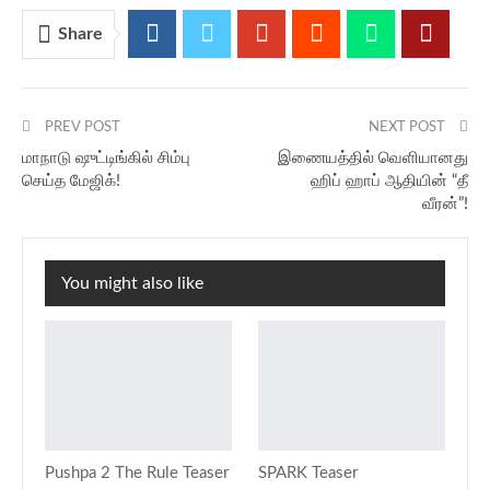
Share
PREV POST
NEXT POST
மாநாடு ஷுட்டிங்கில் சிம்பு
இணையத்தில் வெளியானது
செய்த மேஜிக்!
ஹிப் ஹாப் ஆதியின் “தீ
வீரன்”!
You might also like
Pushpa 2 The Rule Teaser
SPARK Teaser