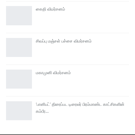
கைதி விமர்சனம்
சிவப்பு மஞ்சள் பச்சை விமர்சனம்
மகாமுனி விமர்சனம்
‘பானிபட்’ திரைப்பட டிரைலர் பிரம்மாண்ட காட்சிகளின்
கம்பீர…