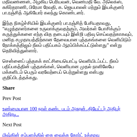
மதிவண்ணன், அழகிய பெரியவன், வெண்மதி வே. அலெக்ஸ்,
சுகிர்தராணி, பிரேமா ரேவதி, க. ஜெயபாலன் மற்றும் இயக்குனர்
பா.ரஞ்சித் ஆகியோர் கலந்து கொண்டனர்.
இந்த நிகழ்ச்சியில் இயக்குனர் பா.ரஞ்சித் பேசியதாவது,
“எழுத்தாளர்களை உருவாக்குவதற்கும், அவர்கள் யோசிக்கும்
கருத்துக்களை எந்த வித தடையும் இன்றி பதிவு செய்வதற்காகவும்,
மனித சமுதாயத்திற்கான தேவையான புத்தகங்களை வெளியிடும்
நோக்கத்திலும் நீலம் பதிப்பகம் ஆரம்பிக்கப்பட்டுள்ளது” என்று
தெரிவித்துள்ளார்.
சென்னைப் புத்தகக் காட்சியையொட்டி வெளியிடப்பட்ட நீலம்
பதிப்பகத்தின் புத்தகங்கள், வெளியான முதல் நாளிலேயே
மக்களிடம் பெரும் வரவேற்பைப் பெற்றுள்ளது என்பது
குறிப்பிடத்தக்கது.
Share
Prev Post
உண்மையான 100 நாள் கண்ட படம் அசுரன்..தியேட்டர் அதிபர்
அதிரடி..
Next Post
மிஷ்கின் சம்பளத்தில் கை வைக்க கோர்ட் உத்தரவு