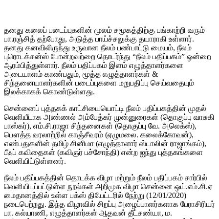
தனது கலைப் படைப்புகளின் மூலம் சமூகத்திற்கு பங்காற்றி வரும்
பா.ரஞ்சித் தற்போது, அடுத்த பாய்ச்சலுக்கு தயாராகி உள்ளார்.
தனது கனவிலிருந்து உருவான நீலம் பண்பாட்டு மையம், நீலம்
புரொடக்சன்ஸ் போன்றவற்றை தொடர்ந்து “நீலம் பதிப்பகம்” ஒன்றை
ஆரம்பித்துள்ளார். நீலம் பதிப்பகம் இளம் எழுத்தாளர்களை
அடையாளம் காண்பதும், மூத்த எழுத்தாளர்கள் &
சிந்தனையாளர்களின் படைப்புகளை மறுபதிப்பு செய்வதையும்
இலக்காகக் கொண்டுள்ளது.
சென்னைப் புத்தகக் காட்சியையொட்டி நீலம் பதிப்பகத்தின் முதல்
வெளியீடாக அண்ணல் அம்பேத்கர் முன்னுரைகள் (தொகுப்பு வாசுகி
பாஸ்கர்), எம்.சி.ராஜா சிந்தனைகள் (தொகுப்பு வே. அலெக்ஸ்),
பௌத்த வரலாற்றில் காஞ்சீவரம் (ஏழுமலை. கலைக்கோவன்),
எண்பதுகளின் தமிழ் சினிமா (எழுத்தாளார் ஸ்டாலின் ராஜாங்கம்),
பீஃப் கவிதைகள் (கவிஞர் பச்சோந்தி) என்ற ஐந்து புத்தகங்களை
வெளியிட்டுள்ளனர்.
நீலம் பதிப்பகத்தின் தொடக்க விழா மற்றும் நீலம் பதிப்பகம் சார்பில்
வெளியிடப்பட்டுள்ள நூல்கள் அறிமுக விழா சென்னை ஒய்.எம்.சி.ஏ
மைதானத்தில் உள்ள பக்ஸ் தியேட்டரில் நேற்று (12/01/2020)
நடைபெற்றது. இந்த விழாவில் சிறப்பு அழைப்பாளர்களாக பேராசிரியர்
பா. கல்யாணி, எழுத்தாளர்கள் ஆதவன் தீட்சண்யா, ம.