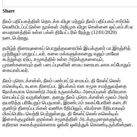
Share
நீலம் பதிப்பகத்தின் தொடக்க விழா மற்றும் நீலம் பதிப்பகம் சார்பில்
வெளியிடப்பட்டுள்ள நூல்கள் அறிமுக விழா சென்னை ஒய்.எம்.சி.ஏ
மைதானத்தில் உள்ள பக்ஸ் தியேட்டரில் நேற்று (12/01/2020)
நடைபெற்றது.
தமிழ்த் திரையுலகைப் பொறுத்தவரையில் இயக்குனர் பா.இரஞ்சித்
முற்றிலும் மாறுபட்டவர். கலை மக்களுக்கானது எனும் மாவோ
கூற்றுக்கு ஏற்ப, சமூகத்தில் உள்ள அடுக்குகளையும்,
முரண்களையும் தன் படைப்புகளின் மைய உரையாடலாக எப்போதும்
கையாள்பவர்.
நீலம் புரொடக்சன்ஸ், நீலம் பண்பாட்டு மையம், தி கேஸ்ட்லெஸ்
கலெக்டிவ், கூகை திரைப்பட இயக்கம் என சமூக சமத்துவத்தை
நோக்கமாக கொண்டு அவர் உருவாக்கிய அமைப்புகள் தீவிரமாக
செயல்பட்டு வருகின்றன. தனது நீலம் புரொடக்சன்ஸ் மூலம் அவர்
தயாரித்த பரியேறும் பெருமாள், இரண்டாம் உலகப்போரின் கடைசி
குண்டு திரைப்படங்கள் வணிக ரீதியிலும், விமர்சன ரீதியாகவும்
மிகப்பெரிய வெற்றி பெற்றுள்ளது. தி கேஸ்ட்லெஸ் கலெக்டிவ்
இசைக்குழுவின் குரல்கள் சமூகத்தின் அடக்குமுறைகளுக்கு
எதிரான கலகக்குரல்களாக ஓங்கி ஒலித்துக் கொண்டிருக்கின்றன.