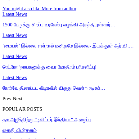
You might also like
More from author
Latest News
1500 பேருக்கு சிறப்பு வரவேற்பு வழங்கி அசத்தியுள்ளார்…
Latest News
‘மையல்’ இல்லை என்றால் மனிதமே இல்லை- இயக்குநர் ஆர்.வி.…
Latest News
ரெட்ரோ ‘நாயகனுக்கு வைர மோதிரம் பரிசளிப்பு!
Latest News
நோர்வே திரைப்பட விழாவில் விருது வென்ற நடிகர்…
Prev
Next
POPULAR POSTS
தல அஜீத்திற்கு “டிவிட்டர் இந்தியா” அழைப்பு
கைதி விமர்சனம்