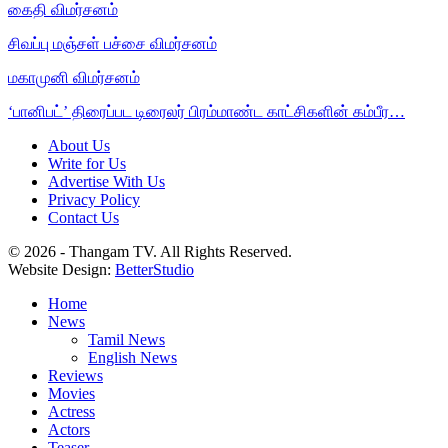
கைதி விமர்சனம்
சிவப்பு மஞ்சள் பச்சை விமர்சனம்
மகாமுனி விமர்சனம்
‘பானிபட்’ திரைப்பட டிரைலர் பிரம்மாண்ட காட்சிகளின் கம்பீர…
About Us
Write for Us
Advertise With Us
Privacy Policy
Contact Us
© 2026 - Thangam TV. All Rights Reserved.
Website Design:
BetterStudio
Home
News
Tamil News
English News
Reviews
Movies
Actress
Actors
Teaser