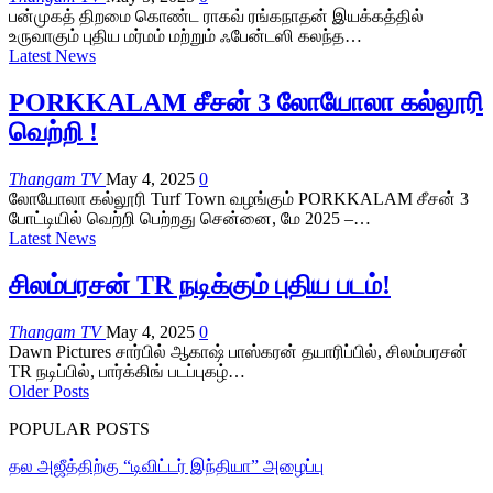
பன்முகத் திறமை கொண்ட ராகவ் ரங்கநாதன் இயக்கத்தில்
உருவாகும் புதிய மர்மம் மற்றும் ஃபேன்டஸி கலந்த…
Latest News
PORKKALAM சீசன் 3 லோயோலா கல்லூரி
வெற்றி !
Thangam TV
May 4, 2025
0
லோயோலா கல்லூரி Turf Town வழங்கும் PORKKALAM சீசன் 3
போட்டியில் வெற்றி பெற்றது சென்னை, மே 2025 –…
Latest News
சிலம்பரசன் TR நடிக்கும் புதிய படம்!
Thangam TV
May 4, 2025
0
Dawn Pictures சார்பில் ஆகாஷ் பாஸ்கரன் தயாரிப்பில், சிலம்பரசன்
TR நடிப்பில், பார்க்கிங் படப்புகழ்…
Older Posts
POPULAR POSTS
தல அஜீத்திற்கு “டிவிட்டர் இந்தியா” அழைப்பு