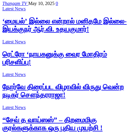
Thangam TV
May 10, 2025
0
Latest News
‘மையல்’ இல்லை என்றால் மனிதமே இல்லை-
இயக்குநர் ஆர்.வி. உதயகுமார்!
Latest News
ரெட்ரோ ‘நாயகனுக்கு வைர மோதிரம்
பரிசளிப்பு!
Latest News
நோர்வே திரைப்பட விழாவில் விருது வென்ற
நடிகர் சௌந்தரராஜா!
Latest News
“சேவ் த வாய்ஸஸ்” – திறமைமிகு
குரல்களுக்காக ஒரு புதிய முயற்சி !