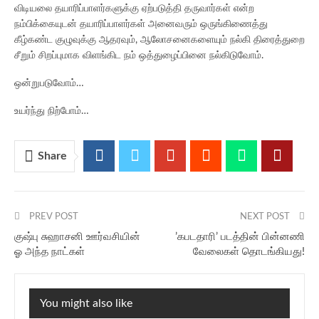
விடியலை தயாரிப்பாளர்களுக்கு ஏற்படுத்தி தருவார்கள் என்ற
நம்பிக்கையுடன் தயாரிப்பாளர்கள் அனைவரும் ஒருங்கிணைத்து
கீழ்கண்ட குழுவுக்கு ஆதரவும், ஆலோசனைகளையும் நல்கி திரைத்துறை
சீறும் சிறப்புமாக விளங்கிட நம் ஒத்துழைப்பினை நல்கிடுவோம்.
ஒன்றுபடுவோம்…
உயர்ந்து நிற்போம்…
Share
PREV POST
NEXT POST
குஷ்பு சுஹாசனி ஊர்வசியின்
’கபடதாரி’ படத்தின் பின்னணி
ஓ அந்த நாட்கள்
வேலைகள் தொடங்கியது!
You might also like