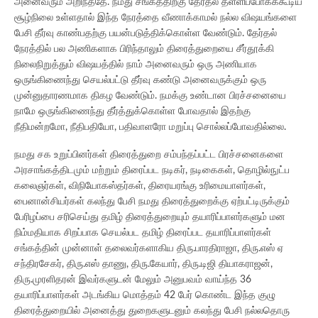
அனைவரும் அறிந்ததே. நமது சங்கத்திற்கு தேர்தல் தள்ளிப்போகக்கூடிய
சூழ்நிலை உள்ளதால் இந்த நேரத்தை வீணாக்காமல் நல்ல விஷயங்களை
பேசி தீர்வு காண்பதற்கு பயன்படுத்திக்கொள்ள வேண்டும். தேர்தல்
நேரத்தில் பல அணிகளாக பிரிந்தாலும் திரைத்துறையை சீர்தூக்கி
நிலைநிறுத்தும் விஷயத்தில் நாம் அனைவரும் ஒரு அணியாக
ஒருங்கிணைந்து செயல்பட்டு தீர்வு கண்டு அனைவருக்கும் ஒரு
முன்னுதாரணமாக திகழ வேண்டும். நமக்கு உண்டான பிரச்சனையை
நாமே ஒருங்கிணைந்து தீர்த்துக்கொள்ள போவதால் இதற்கு
நீதிமன்றமோ, நீதிபதியோ, பதிவாளரோ மறுப்பு சொல்லப்போவதில்லை.
நமது சக உறுப்பினர்கள் திரைத்துறை சம்பந்தப்பட்ட பிரச்சனைகளை
அரசாங்கத்திடமும் மற்றும் திரைப்பட நடிகர், நடிகைகள், தொழில்நுட்ப
கலைஞர்கள், விநியோகஸ்தர்கள், திரையரங்கு உரிமையாளர்கள்,
பைனான்சியர்கள் கலந்து பேசி நமது திரைத்துறைக்கு ஏற்பட்டிருக்கும்
பேரிழப்பை சரிசெய்து தமிழ் திரைத்துறையும் தயாரிப்பாளர்களும் மன
நிம்மதியாக சிறப்பாக செயல்பட தமிழ் திரைப்பட தயாரிப்பாளர்கள்
சங்கத்தின் முன்னாள் தலைவர்களாகிய திரு.பாரதிராஜா, திரு.எஸ் ஏ
சந்திரசேகர், திரு.எஸ் தாணு, திரு.கேயார், திரு.டிஜி தியாகராஜன்,
திரு.முரளிதரன் இவர்களுடன் மேலும் அனுபவம் வாய்ந்த 36
தயாரிப்பாளர்கள் அடங்கிய மொத்தம் 42 பேர் கொண்ட இந்த குழு
திரைத்துறையில் அனைத்து துறைகளுடனும் கலந்து பேசி நல்லதொரு