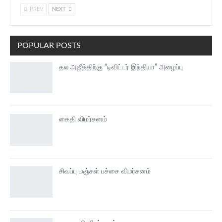
PREV
NEXT
POPULAR POSTS
தல அஜீத்திற்கு “டிவிட்டர் இந்தியா” அழைப்பு
கைதி விமர்சனம்
சிவப்பு மஞ்சள் பச்சை விமர்சனம்