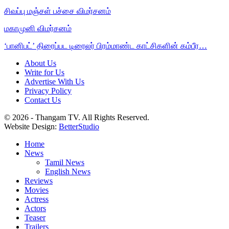
சிவப்பு மஞ்சள் பச்சை விமர்சனம்
மகாமுனி விமர்சனம்
‘பானிபட்’ திரைப்பட டிரைலர் பிரம்மாண்ட காட்சிகளின் கம்பீர…
About Us
Write for Us
Advertise With Us
Privacy Policy
Contact Us
© 2026 - Thangam TV. All Rights Reserved.
Website Design:
BetterStudio
Home
News
Tamil News
English News
Reviews
Movies
Actress
Actors
Teaser
Trailers