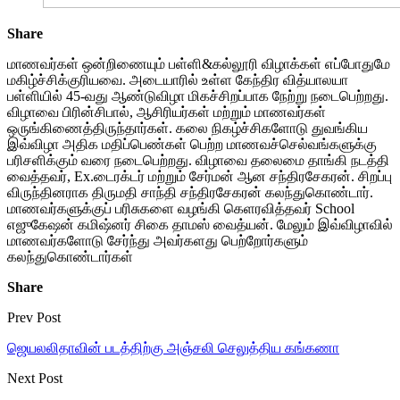
Share
மாணவர்கள் ஒன்றிணையும் பள்ளி&கல்லூரி விழாக்கள் எப்போதுமே
மகிழ்ச்சிக்குரியவை. அடையாரில் உள்ள கேந்திர வித்யாலயா
பள்ளியில் 45-வது ஆண்டுவிழா மிகச்சிறப்பாக நேற்று நடைபெற்றது.
விழாவை பிரின்சிபால், ஆசிரியர்கள் மற்றும் மாணவர்கள்
ஒருங்கிணைத்திருந்தார்கள். கலை நிகழ்ச்சிகளோடு துவங்கிய
இவ்விழா அதிக மதிப்பெண்கள் பெற்ற மாணவச்செல்வங்களுக்கு
பரிசளிக்கும் வரை நடைபெற்றது. விழாவை தலைமை தாங்கி நடத்தி
வைத்தவர், Ex.டைரக்டர் மற்றும் சேர்மன் ஆன சந்திரசேகரன். சிறப்பு
விருந்தினராக திருமதி சாந்தி சந்திரசேகரன் கலந்துகொண்டார்.
மாணவர்களுக்குப் பரிசுகளை வழங்கி கெளரவித்தவர் School
எஜுகேஷன் கமிஷ்னர் சிகை தாமஸ் வைத்யன். மேலும் இவ்விழாவில்
மாணவர்களோடு சேர்ந்து அவர்களது பெற்றோர்களும்
கலந்துகொண்டார்கள்
Share
Prev Post
ஜெயலலிதாவின் படத்திற்கு அஞ்சலி செலுத்திய கங்கணா
Next Post