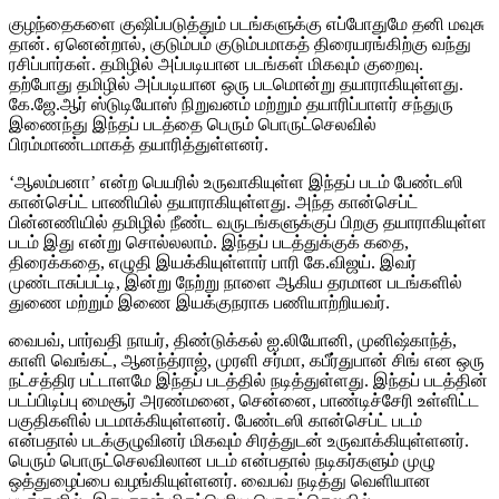
குழந்தைகளை குஷிப்படுத்தும் படங்களுக்கு எப்போதுமே தனி மவுசு
தான். ஏனென்றால், குடும்பம் குடும்பமாகத் திரையரங்கிற்கு வந்து
ரசிப்பார்கள். தமிழில் அப்படியான படங்கள் மிகவும் குறைவு.
தற்போது தமிழில் அப்படியான ஒரு படமொன்று தயாராகியுள்ளது.
கே.ஜே.ஆர் ஸ்டுடியோஸ் நிறுவனம் மற்றும் தயாரிப்பாளர் சந்துரு
இணைந்து இந்தப் படத்தை பெரும் பொருட்செலவில்
பிரம்மாண்டமாகத் தயாரித்துள்ளனர்.
‘ஆலம்பனா’ என்ற பெயரில் உருவாகியுள்ள இந்தப் படம் பேண்டஸி
கான்செப்ட் பாணியில் தயாராகியுள்ளது. அந்த கான்செப்ட்
பின்னணியில் தமிழில் நீண்ட வருடங்களுக்குப் பிறகு தயாராகியுள்ள
படம் இது என்று சொல்லலாம். இந்தப் படத்துக்குக் கதை,
திரைக்கதை, எழுதி இயக்கியுள்ளார் பாரி கே.விஜய். இவர்
முண்டாசுப்பட்டி, இன்று நேற்று நாளை ஆகிய தரமான படங்களில்
துணை மற்றும் இணை இயக்குநராக பணியாற்றியவர்.
வைபவ், பார்வதி நாயர், திண்டுக்கல் ஐ.லியோனி, முனிஷ்காந்த்,
காளி வெங்கட், ஆனந்த்ராஜ், முரளி சர்மா, கபீர்துபான் சிங் என ஒரு
நட்சத்திர பட்டாளமே இந்தப் படத்தில் நடித்துள்ளது. இந்தப் படத்தின்
படப்பிடிப்பு மைசூர் அரண்மனை, சென்னை, பாண்டிச்சேரி உள்ளிட்ட
பகுதிகளில் படமாக்கியுள்ளனர். பேண்டஸி கான்செப்ட் படம்
என்பதால் படக்குழுவினர் மிகவும் சிரத்துடன் உருவாக்கியுள்ளனர்.
பெரும் பொருட்செலவிலான படம் என்பதால் நடிகர்களும் முழு
ஒத்துழைப்பை வழங்கியுள்ளனர். வைபவ் நடித்து வெளியான