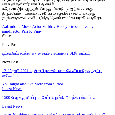
கொடுத்துள்ளார் கோபி ஆனந்த்.
கரோனா அச்சுறுத்தலிலிருந்து மீண்டு சகஜ நிலைக்குத்
திரும்பியுள்ள மக்களை, சிரிப்பு மழையில் நனைய வைத்து
குழந்தைகளை குஷிப்படுத்த ‘ஆலம்பனா’ தயாராகி வருகிறது.
Aalambana Movie
Actor Vaibhav Reddy
actress Parvathy
nair
director Pari K Vijay
Share
Prev Post
ஓட்டுவேட்டைக்காக எதையும் செய்வதா? அமீர் காட்டம்
Next Post
12 பிப்ரவரி 2021 அன்று பிரமாண்டமாக வெளியாகிறது “குட்டி
ஸ்டோரி” !
You might also like
More from author
Latest News
1500 பேருக்கு சிறப்பு வரவேற்பு வழங்கி அசத்தியுள்ளார்…
Latest News
‘மையல்’ இல்லை என்றால் மனிதமே இல்லை- இயக்குநர் ஆர்.வி.…