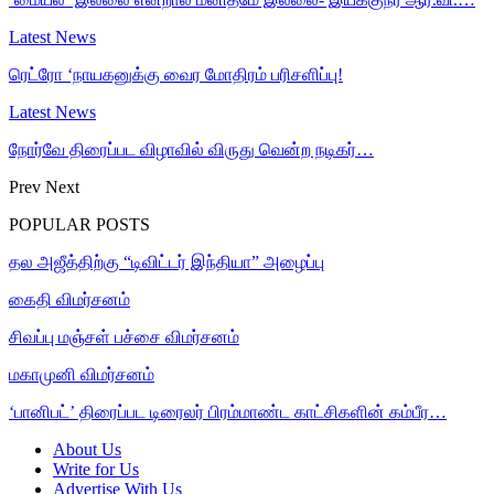
Latest News
ரெட்ரோ ‘நாயகனுக்கு வைர மோதிரம் பரிசளிப்பு!
Latest News
நோர்வே திரைப்பட விழாவில் விருது வென்ற நடிகர்…
Prev
Next
POPULAR POSTS
தல அஜீத்திற்கு “டிவிட்டர் இந்தியா” அழைப்பு
கைதி விமர்சனம்
சிவப்பு மஞ்சள் பச்சை விமர்சனம்
மகாமுனி விமர்சனம்
‘பானிபட்’ திரைப்பட டிரைலர் பிரம்மாண்ட காட்சிகளின் கம்பீர…
About Us
Write for Us
Advertise With Us