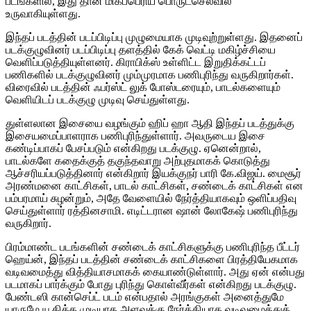
படங்களில், இது தான் மிகப்பெரிய பொருட்செலவில்
உருவாகியுள்ளது.
இந்தப் படத்தின் படப்பிடிப்பு முழுமையாக முடிவுற்றுள்ளது. இதனைப்
படக்குழுவினர் படப்பிடிப்பு தளத்தில் கேக் வெட்டி மகிழ்ச்சியை
வெளிப்படுத்தியுள்ளனர். கிராபிக்ஸ் உள்ளிட்ட இறுதிக்கட்டப்
பணிகளில் படக்குழுவினர் மும்முரமாக பணிபுரிந்து வருகிறார்கள்.
விரைவில் படத்தின் ஃபர்ஸ்ட் லுக் போஸ்டரையும், பாடல்களையும்
வெளியிடப் படக்குழு முடிவு செய்துள்ளது.
துள்ளலான இசையை வழங்கும் ஹிப் ஹா ஆதி இந்தப் படத்துக்கு
இசையமைப்பாளராக பணிபுரிந்துள்ளார். அவருடைய இசை
கண்டிப்பாகப் பேசப்படும் என்கிறது படக்குழு. ஏனென்றால்,
பாடல்களே கதைக்குத் தகுந்தவாறு அற்புதமாகக் கொடுத்து
ஆச்சரியப்படுத்தினார் என்கிறார் இயக்குநர் பாரி கே.விஜய். மைசூர்
அரண்மனை காட்சிகள், பாடல் காட்சிகள், சண்டைக் காட்சிகள் என
பம்பரமாய் சுழன்றும், அதே வேளையில் நேர்த்தியாகவும் ஒளிப்பதிவு
செய்துள்ளார் ரத்தினசாமி. எடிட்டரான ஷான் லோகேஷ் பணிபுரிந்து
வருகிறார்.
பிரம்மாண்ட படங்களின் சண்டைக் காட்சிகளுக்கு பணிபுரிந்த பீட்டர்
ஹெய்ன், இந்தப் படத்தின் சண்டைக் காட்சிகளை பிரத்தியேகமாக
வடிவமைத்து வித்தியாசமாகக் கையாண்டுள்ளார். அது ஏன் என்பது
படமாகப் பார்க்கும் போது புரிந்து கொள்வீர்கள் என்கிறது படக்குழு.
பேண்டஸி கான்செப்ட் படம் என்பதால் அரங்குகள் அனைத்துமே
யாருமே யூகிக்க முடியாத அளவுக்கு நேர்த்தியாக வடிவமைத்துக்