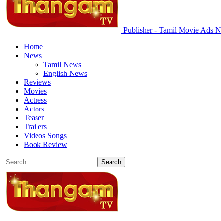
Publisher - Tamil Movie Ads N
Home
News
Tamil News
English News
Reviews
Movies
Actress
Actors
Teaser
Trailers
Videos Songs
Book Review