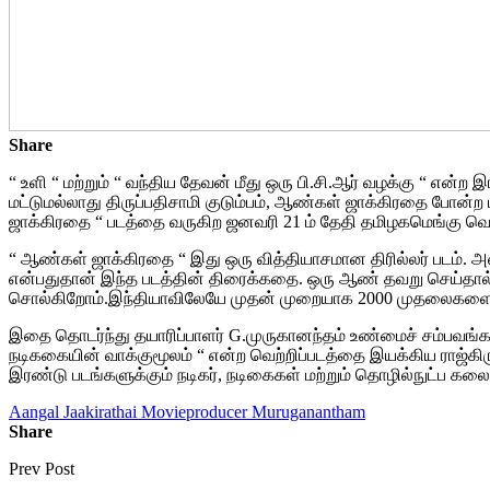
Share
“ உளி “ மற்றும் “ வந்திய தேவன் மீது ஒரு பி.சி.ஆர் வழக்கு “ என்ற
மட்டுமல்லாது திருப்பதிசாமி குடும்பம், ஆண்கள் ஜாக்கிரதை போன்ற 
ஜாக்கிரதை “ படத்தை வருகிற ஜனவரி 21 ம் தேதி தமிழகமெங்கு வெள
“ ஆண்கள் ஜாக்கிரதை “ இது ஒரு வித்தியாசமான திரில்லர் படம்.
என்பதுதான் இந்த படத்தின் திரைக்கதை. ஒரு ஆண் தவறு செய்தால் 
சொல்கிறோம்.இந்தியாவிலேயே முதன் முறையாக 2000 முதலைகளை வைத
இதை தொடர்ந்து தயாரிப்பாளர் G.முருகானந்தம் உண்மைச் சம்பவங
நடிககையின் வாக்குமூலம் “ என்ற வெற்றிப்படத்தை இயக்கிய ராஜ்கிரு
இரண்டு படங்களுக்கும் நடிகர், நடிகைகள் மற்றும் தொழில்நுட்ப கலைஞர
Aangal Jaakirathai Movie
producer Muruganantham
Share
Prev Post