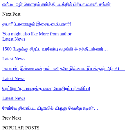
எஸ்.டி. ஆர் கெளதம் கார்த்தி படத்தில் பிரியாபவானி சங்கர்
Next Post
தயாரிப்பாளராகும் இசையமைப்பாளர்!
You might also like
More from author
Latest News
1500 பேருக்கு சிறப்பு வரவேற்பு வழங்கி அசத்தியுள்ளார்…
Latest News
‘மையல்’ இல்லை என்றால் மனிதமே இல்லை- இயக்குநர் ஆர்.வி.…
Latest News
ரெட்ரோ ‘நாயகனுக்கு வைர மோதிரம் பரிசளிப்பு!
Latest News
நோர்வே திரைப்பட விழாவில் விருது வென்ற நடிகர்…
Prev
Next
POPULAR POSTS