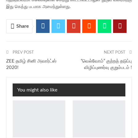
ஆதித்யவர்மா கலெக்‌ஷனில் கெத்து காட்டாவிட்டாலுன் துருவ் விக்ரமிற்கு
இது கெத்து படமாக அமைந்துள்ளது.
Share
PREV POST
NEXT POST
ZEE தமிழ் சினி அவார்ட்ஸ்
“வெல்வோம்” குற்றத் தடுப்பு
2020!
விழிப்புணர்வு குறும்படம் !
You might also like