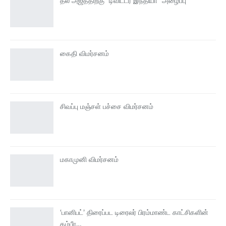
தல அஜீத்திற்கு “டிவிட்டர் இந்தியா” அழைப்பு
கைதி விமர்சனம்
சிவப்பு மஞ்சள் பச்சை விமர்சனம்
மகாமுனி விமர்சனம்
‘பானிபட்’ திரைப்பட டிரைலர் பிரம்மாண்ட காட்சிகளின்
கம்பீர…