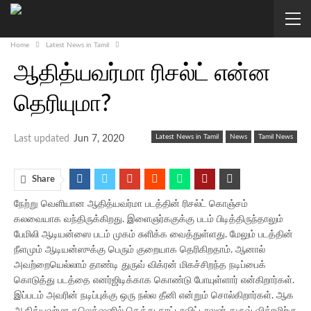
Home
Latest News in Tamil
ஆதித்யவர்மா ரிசல்ட் என்ன
தெரியுமா?
Latest News in Tamil
News
Tamil News
Last updated
Jun 7, 2020
Share
நேற்று வெளியான ஆதித்யவர்மா படத்தின் ரிசல்ட் கொஞ்சம்
கலவையாக வந்திருக்கிறது. இளைஞர்ககுக்கு படம் பிடித்திருந்தாலும்
பேமிலி ஆடியன்ஸை படம் முகம் சுளிக்க வைத்துள்ளது. மேலும் படத்தின்
நீளமும் ஆடியன்ஸுக்கு பெரும் குறையாக தெரிகிறதாம். ஆனால்
அவற்றையெல்லாம் தாண்டி துருவ் விக்ரன் மிகச்சிறந்த நடிப்பைக்
கொடுத்து படத்தை எனர்ஜிடிக்காக கொண்டு போயுள்ளார் என்கிறார்கள்.
இப்படம் அவரின் நடிப்புக்கு ஒரு நல்ல தீனி என்றும் சொல்கிறார்கள். ஆக