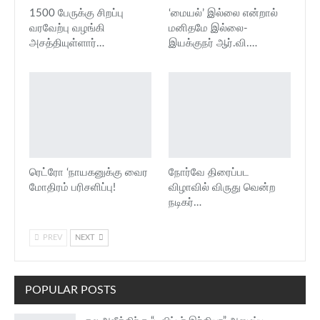
1500 பேருக்கு சிறப்பு
‘மையல்’ இல்லை என்றால்
வரவேற்பு வழங்கி
மனிதமே இல்லை-
அசத்தியுள்ளார்…
இயக்குநர் ஆர்.வி.…
ரெட்ரோ ‘நாயகனுக்கு வைர
நோர்வே திரைப்பட
மோதிரம் பரிசளிப்பு!
விழாவில் விருது வென்ற
நடிகர்…
PREV
NEXT
POPULAR POSTS