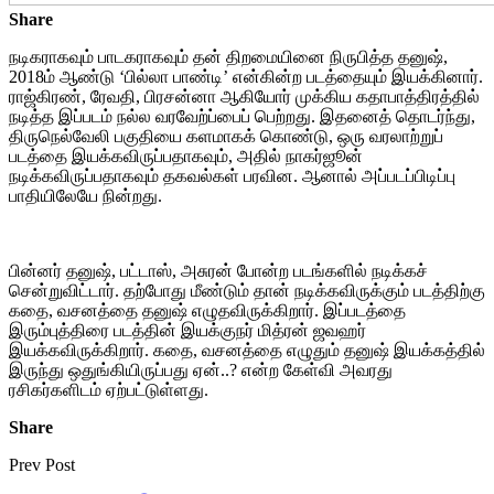
Share
நடிகராகவும் பாடகராகவும் தன் திறமையினை நிருபித்த தனுஷ்,
2018ம் ஆண்டு ‘பில்லா பாண்டி’ என்கின்ற படத்தையும் இயக்கினார்.
ராஜ்கிரண், ரேவதி, பிரசன்னா ஆகியோர் முக்கிய கதாபாத்திரத்தில்
நடித்த இப்படம் நல்ல வரவேற்ப்பைப் பெற்றது. இதனைத் தொடர்ந்து,
திருநெல்வேலி பகுதியை களமாகக் கொண்டு, ஒரு வரலாற்றுப்
படத்தை இயக்கவிருப்பதாகவும், அதில் நாகர்ஜூன்
நடிக்கவிருப்பதாகவும் தகவல்கள் பரவின. ஆனால் அப்படப்பிடிப்பு
பாதியிலேயே நின்றது.
பின்னர் தனுஷ், பட்டாஸ், அசுரன் போன்ற படங்களில் நடிக்கச்
சென்றுவிட்டார். தற்போது மீண்டும் தான் நடிக்கவிருக்கும் படத்திற்கு
கதை, வசனத்தை தனுஷ் எழுதவிருக்கிறார். இப்படத்தை
இரும்புத்திரை படத்தின் இயக்குநர் மித்ரன் ஜவஹர்
இயக்கவிருக்கிறார். கதை, வசனத்தை எழுதும் தனுஷ் இயக்கத்தில்
இருந்து ஒதுங்கியிருப்பது ஏன்..? என்ற கேள்வி அவரது
ரசிகர்களிடம் ஏற்பட்டுள்ளது.
Share
Prev Post