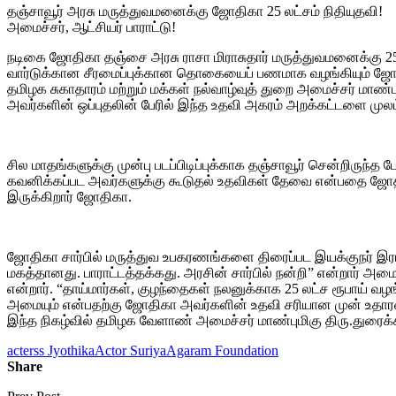
தஞ்சாவூர் அரசு மருத்துவமனைக்கு ஜோதிகா 25 லட்சம் நிதியுதவி!
அமைச்சர், ஆட்சியர் பாராட்டு!
நடிகை ஜோதிகா தஞ்சை அரசு ராசா மிராசுதார் மருத்துவமனைக்கு 25
வார்டுக்கான சீரமைப்புக்கான தொகையைப் பணமாக வழங்கியும் ஜோத
தமிழக சுகாதாரம் மற்றும் மக்கள் நல்வாழ்வுத் துறை அமைச்சர் மாண
அவர்களின் ஒப்புதலின் பேரில் இந்த உதவி அகரம் அறக்கட்டளை முலம்
சில மாதங்களுக்கு முன்பு படப்பிடிப்புக்காக தஞ்சாவூர் சென்றிருந்த
கவனிக்கப்பட அவர்களுக்கு கூடுதல் உதவிகள் தேவை என்பதை ஜோதிகா
இருக்கிறார் ஜோதிகா.
ஜோதிகா சார்பில் மருத்துவ உபகரணங்களை திரைப்பட இயக்குநர் இரா
மகத்தானது. பாராட்டத்தக்கது. அரசின் சார்பில் நன்றி” என்றார் அ
என்றார். “தாய்மார்கள், குழந்தைகள் நலனுக்காக 25 லட்ச ரூபாய் வ
அமையும் என்பதற்கு ஜோதிகா அவர்களின் உதவி சரியான முன் உதாரணம
இந்த நிகழ்வில் தமிழக வேளாண் அமைச்சர் மாண்புமிகு திரு.துரைக்
acterss Jyothika
Actor Suriya
Agaram Foundation
Share