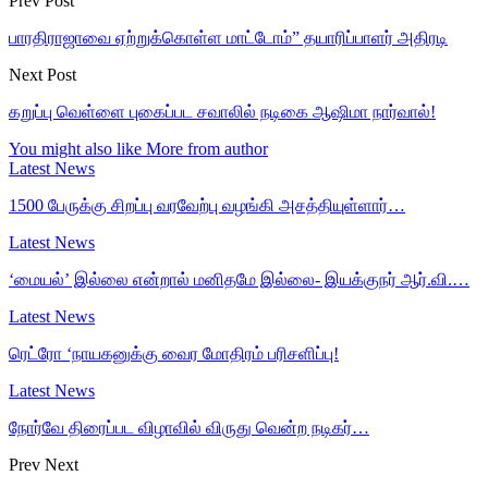
Prev Post
பாரதிராஜாவை ஏற்றுக்கொள்ள மாட்டோம்” தயாரிப்பாளர் அதிரடி
Next Post
கறுப்பு வெள்ளை புகைப்பட சவாலில் நடிகை ஆஷிமா நார்வால்!
You might also like
More from author
Latest News
1500 பேருக்கு சிறப்பு வரவேற்பு வழங்கி அசத்தியுள்ளார்…
Latest News
‘மையல்’ இல்லை என்றால் மனிதமே இல்லை- இயக்குநர் ஆர்.வி.…
Latest News
ரெட்ரோ ‘நாயகனுக்கு வைர மோதிரம் பரிசளிப்பு!
Latest News
நோர்வே திரைப்பட விழாவில் விருது வென்ற நடிகர்…
Prev
Next