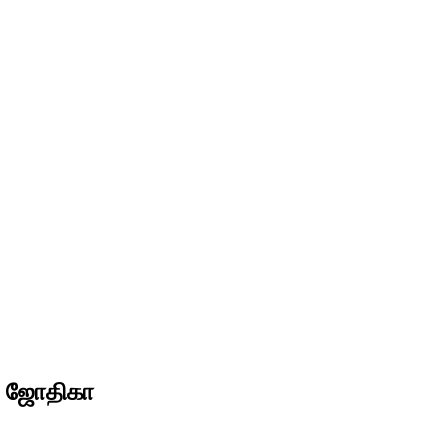
ிய ஜோதிகா