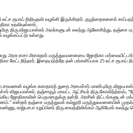
 லட்ச ரூபாய் நிதியுதவி வழங்கி இருக்கிறார். குழந்தைகளைக் காப்
ிகா உதவியுள்ளார்.
்புமிகு திரு.விஜயபாஸ்கர் அவர்களுடன் கலந்து ஆலோசித்து, தஞ்சை மர
 வழங்கப்பட்டு உள்ளது.
 போது அரசு ராசா மிராசுதார் மருத்துவமனையை ஜோதிகா பார்வையிட்டார். 
 கேட்டறிந்தார். இதையடுத்தே தன் பங்களிப்பாக 25 லட்ச ரூபாய் நி
.சரவணன் வழங்க சுகாதாரத் துறை அமைச்சர் மாண்புமிகு விஜயபாஸ்கர
மைச்சர் விஜயபாஸ்கர். தஞ்சாவூர் மாவட்ட ஆட்சியர் திரு.கோவிந்த்ர
ழங்கிய ஜோதிகாவின் பெருமனதுக்கு நன்றி. அரசின் திட்டங்களுடன் மக
்.” என்றார் தஞ்சை மருத்துவக் கல்லூரி மருத்துவமனையின் முதல்வர
கண்ணு, ராஜ்யசபா உறுப்பினர் திரு.வைத்திலிங்கம் ஆகியோர் கலந்து