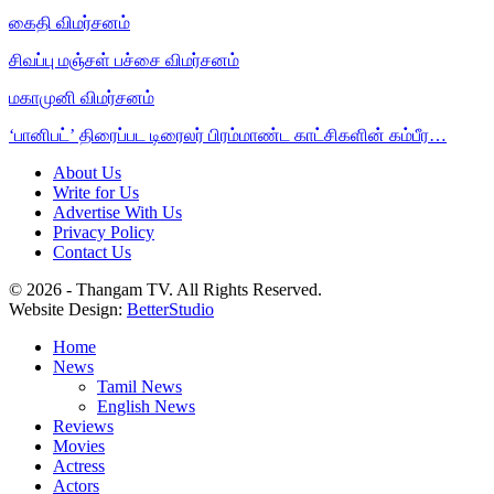
கைதி விமர்சனம்
சிவப்பு மஞ்சள் பச்சை விமர்சனம்
மகாமுனி விமர்சனம்
‘பானிபட்’ திரைப்பட டிரைலர் பிரம்மாண்ட காட்சிகளின் கம்பீர…
About Us
Write for Us
Advertise With Us
Privacy Policy
Contact Us
© 2026 - Thangam TV. All Rights Reserved.
Website Design:
BetterStudio
Home
News
Tamil News
English News
Reviews
Movies
Actress
Actors