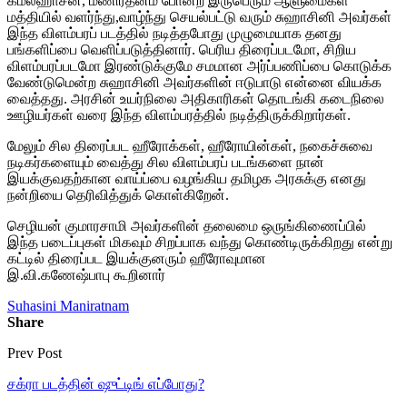
கமல்ஹாசன், மணிரத்னம் போன்ற இருபெரும் ஆளுமைகள்
மத்தியில் வளர்ந்து,வாழ்ந்து செயல்பட்டு வரும் சுஹாசினி அவர்கள்
இந்த விளம்பரப் படத்தில் நடித்தபோது முழுமையாக தனது
பங்களிப்பை வெளிப்படுத்தினார். பெரிய திரைப்படமோ, சிறிய
விளம்பரப்படமோ இரண்டுக்குமே சமமான அர்ப்பணிப்பை கொடுக்க
வேண்டுமென்ற சுஹாசினி அவர்களின் ஈடுபாடு என்னை வியக்க
வைத்தது. அரசின் உயர்நிலை அதிகாரிகள் தொடங்கி கடைநிலை
ஊழியர்கள் வரை இந்த விளம்பரத்தில் நடித்திருக்கிறார்கள்.
மேலும் சில திரைப்பட ஹீரோக்கள், ஹீரோயின்கள், நகைச்சுவை
நடிகர்களையும் வைத்து சில விளம்பரப் படங்களை நான்
இயக்குவதற்கான வாய்ப்பை வழங்கிய தமிழக அரசுக்கு எனது
நன்றியை தெரிவித்துக் கொள்கிறேன்.
செழியன் குமாரசாமி அவர்களின் தலைமை ஒருங்கிணைப்பில்
இந்த படைப்புகள் மிகவும் சிறப்பாக வந்து கொண்டிருக்கிறது என்று
கட்டில் திரைப்பட இயக்குனரும் ஹீரோவுமான
இ.வி.கணேஷ்பாபு கூறினார்
Suhasini Maniratnam
Share
Prev Post
சக்ரா படத்தின் ஷுட்டிங் எப்போது?