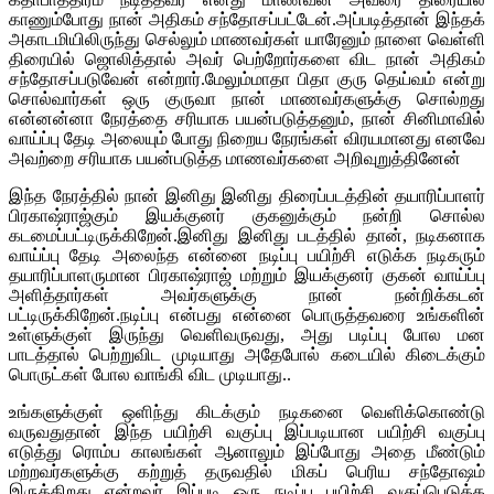
காணும்போது நான் அதிகம் சந்தோசப்பட்டேன்.அப்படித்தான் இந்தக்
அகாடமியிலிருந்து செல்லும் மாணவர்கள் யாரேனும் நாளை வெள்ளி
திரையில் ஜொலித்தால் அவர் பெற்றோர்களை விட நான் அதிகம்
சந்தோசப்படுவேன் என்றார்.மேலும்மாதா பிதா குரு தெய்வம் என்று
சொல்வார்கள் ஒரு குருவா நான் மாணவர்களுக்கு சொல்றது
என்னன்னா நேரத்தை சரியாக பயன்படுத்தனும், நான் சினிமாவில்
வாய்ப்பு தேடி அலையும் போது நிறைய நேரங்கள் விரயமானது எனவே
அவற்றை சரியாக பயன்படுத்த மாணவர்களை அறிவுறுத்தினேன்
இந்த நேரத்தில் நான் இனிது இனிது திரைப்படத்தின் தயாரிப்பாளர்
பிரகாஷ்ராஜ்கும் இயக்குனர் குகனுக்கும் நன்றி சொல்ல
கடமைப்பட்டிருக்கிறேன்.இனிது இனிது படத்தில் தான், நடிகனாக
வாய்ப்பு தேடி அலைந்த என்னை நடிப்பு பயிற்சி எடுக்க நடிகரும்
தயாரிப்பாளருமான பிரகாஷ்ராஜ் மற்றும் இயக்குனர் குகன் வாய்ப்பு
அளித்தார்கள் அவர்களுக்கு நான் நன்றிக்கடன்
பட்டிருக்கிறேன்.நடிப்பு என்பது என்னை பொருத்தவரை உங்களின்
உள்ளுக்குள் இருந்து வெளிவருவது, அது படிப்பு போல மன
பாடத்தால் பெற்றுவிட முடியாது அதேபோல் கடையில் கிடைக்கும்
பொருட்கள் போல வாங்கி விட முடியாது..
உங்களுக்குள் ஒளிந்து கிடக்கும் நடிகனை வெளிக்கொண்டு
வருவதுதான் இந்த பயிற்சி வகுப்பு இப்படியான பயிற்சி வகுப்பு
எடுத்து ரொம்ப காலங்கள் ஆனாலும் இப்போது அதை மீண்டும்
மற்றவர்களுக்கு கற்றுத் தருவதில் மிகப் பெரிய சந்தோஷம்
இருக்கிறது என்றவர் இப்படி ஒரு நடிப்பு பயிற்சி வகுப்பெடுக்க