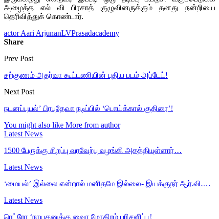
அழைத்த எல் வி பிரசாத் குழுவினருக்கும் தனது நன்றியை
தெரிவித்துக் கொண்டார்.
actor Aari Arjunan
LVPrasadacademy
Share
Prev Post
சற்குணம் அதர்வா கூட்டணியின் புதிய படம் அப்டேட்!
Next Post
நடனப்புயல்’ பிரபுதேவா நடிப்பில் ‘பொய்க்கால் குதிரை’!
You might also like
More from author
Latest News
1500 பேருக்கு சிறப்பு வரவேற்பு வழங்கி அசத்தியுள்ளார்…
Latest News
‘மையல்’ இல்லை என்றால் மனிதமே இல்லை- இயக்குநர் ஆர்.வி.…
Latest News
ரெட்ரோ ‘நாயகனுக்கு வைர மோதிரம் பரிசளிப்பு!