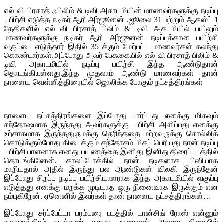
எல் வி பிரசாத் ஃபிலிம் & டிவி அகாடமியின் மாணவர்களுக்கு நடிப்பு
பயிற்சி எடுத்த நடிகர் ஆரி அர்ஜூனன் .ஜூலை 31 மற்றும் ஆகஸ்ட் 1
தேதிகளில் எல் வி பிரசாத் பிலிம் & டிவி அகடமியில் பயிலும்
மாணவர்களுக்கு நடிகர் ஆரி அர்ஜுனன் நடிப்புக்கான பயிற்சி
வகுப்பை எடுத்தார் இதில் 35 க்கும் மேற்பட்ட மாணவர்கள் கலந்து
கொண்டார்கள்.அப்போது அவர் பேசுகையில் எல் வி பிரசாத் பிலிம் &
டிவி அகாடமியில் நடிப்பு பயிற்சி இந்த ஆண்டுதான்
தொடங்கியுள்ளது.இந்த முதலாம் ஆண்டு மாணவர்கள் தான்
நாளைய வெள்ளித்திரையில் ஜொலிக்க போகும் நட்சத்திரங்கள்
நாளைய நட்சத்திரங்களை இப்போது பார்ப்பது எனக்கு மிகவும்
சந்தோஷமாக இருந்தது அவர்களுக்கு பயிற்சி அளிப்பது எனக்கு
உற்சாகமாக இருந்தது.நமக்கு தெரிந்ததை மற்றவருக்கு சொல்லிக்
கொடுக்கும்போது கிடைக்கும் சந்தோசம் மிகப் பெரியது நான் நடிப்பு
பயிற்சியாளனாக எனது பயணத்தை இனிது இனிது திரைப்படத்தில்
தொடங்கினேன். காலப்போக்கில் நான் நடிகனாக பிஸியாக
மாறியதால் அதில் இருந்து பல ஆண்டுகள் விலகி இருந்தேன்
இப்போது சிறப்பு நடிப்பு பயிற்சியாளராக இந்த அகாடமியில் வகுப்பு
எடுத்தது எனக்கு மறக்க முடியாத ஒரு நினைவாக இருக்கும் என
நம்புகிறேன். ஏனெனில் இவர்கள் தான் நாளைய நட்சத்திரங்கள்…
இப்போது சர்ப்பேட்டா பரம்பரை படத்தில் டான்சிங் ரோஸ் என்னும்
கதாபாத்திரம் நடித்தவர் எனது மாணவன் அவரை திரையில்