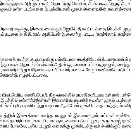
க்குநராக அறிமுகமாகி, தொடர்ந்து வெயில், அங்காடித் தெரு, அரவ
த்துவம் உள்ள படங்களை இயக்கியதன் மூலம் அனைவரின் கவனத்தையும்
ரகாஷ் நடித்து, இசையமைக்கும் ஜெயில் திரைப்படத்தை இயக்கி முடித்
ற்றும் நடிகை அதிதி ராவ் ஆகியோர் இணைந்து பாடிய ‘காத்தோடு காத்
்டுகளைக் கடந்த பெருமைமிகு பள்ளியான க்ஷத்திரிய வித்யாசாலாவில் 
வசந்தபாலன் தொடங்கியுள்ளார்.அதில் ஒருவரான எம் வரதராஜன், வசந்த
் டிசைனர் மற்றும் நிர்வாக தயாரிப்பாளர் என பல்வேறு பணிகளில் ஈடுபட்
் கொண்டு எழுதப்பட்டவை.
ிகப்பெரிய கணிப்பொறி நிறுவனத்தில் உயரதிகாரியாக உள்ளார். மற
 இடத்தில் உள்ளார்.இவர்கள் இணைந்து தயாரிக்கவுள்ள முதல் படத்தை
்கம்புலி, பரணி மற்றும் ஷா ரா ஆகியோர் முக்கிய கதாபாத்திரங்களிலு
ைப்படத்தின் இசைக்காக வசந்தபாலனுடன் இணைகிறார். எட்வின் சாக்க
்வாக தயாரிப்பாளர்காக பிரபாகரும், லைன் புரொட்யூசராக நாகராஜ் ராக்கெ
ப் போலவே, புதிய படமும் கதைக்கு முக்கியத்துவம் அளிக்கும் வகை