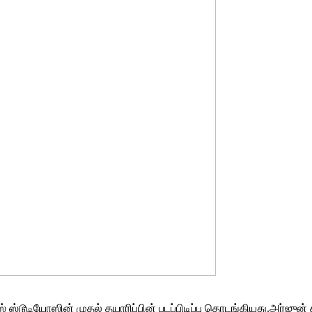
 ஸ்டூடியோஸின் முதல் தயாரிப்பின் படப்பிடிப்பு தொடங்கியது.அர்ஜுன