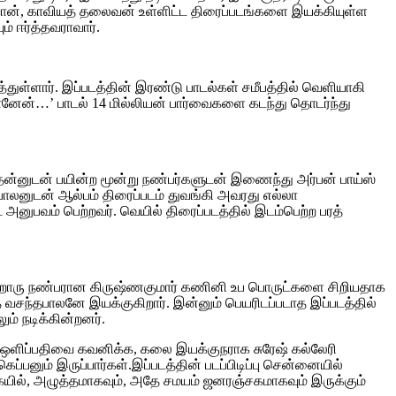
ான், காவியத் தலைவன் உள்ளிட்ட திரைப்படங்களை இயக்கியுள்ள
 ஈர்த்தவராவார்.
துள்ளார். இப்படத்தின் இரண்டு பாடல்கள் சமீபத்தில் வெளியாகி
தானேன்…’ பாடல் 14 மில்லியன் பார்வைகளை கடந்து தொடர்ந்து
தன்னுடன் பயின்ற மூன்று நண்பர்களுடன் இணைந்து அர்பன் பாய்ஸ்
பாலனுடன் ஆல்பம் திரைப்படம் துவங்கி அவரது எல்லா
ட அனுபவம் பெற்றவர். வெயில் திரைப்படத்தில் இடம்பெற்ற பரத்
்றொரு நண்பரான கிருஷ்ணகுமார் கணினி உப பொருட்களை சிறியதாக
 வசந்தபாலனே இயக்குகிறார். இன்னும் பெயரிடப்படாத இப்படத்தில்
ம் நடிக்கின்றனர்.
ே ஒளிப்பதிவை கவனிக்க, கலை இயக்குநராக சுரேஷ் கல்லேரி
ப்பனும் இருப்பார்கள்.இப்படத்தின் படப்பிடிப்பு சென்னையில்
யில், அழுத்தமாகவும், அதே சமயம் ஜனரஞ்சகமாகவும் இருக்கும்