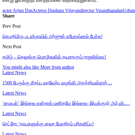
என்று இயக்குநர் வசந்தபாலன் தெரிவித்துள்ளார்.
actor Arjun Das
Actress Dushara Vijayan
director Vasanthapalan
Urban
Share
Prev Post
செமதிமிரு படவிழாவில் அர்ஜுன் எமோஷ்னல் பேச்சு!
Next Post
தமிழ் – தெலுங்கு மொழிகளில் தயாராகும் ராஜலிங்கா!
You might also like
More from author
Latest News
1500 பேருக்கு சிறப்பு வரவேற்பு வழங்கி அசத்தியுள்ளார்…
Latest News
‘மையல்’ இல்லை என்றால் மனிதமே இல்லை- இயக்குநர் ஆர்.வி.…
Latest News
ரெட்ரோ ‘நாயகனுக்கு வைர மோதிரம் பரிசளிப்பு!
Latest News