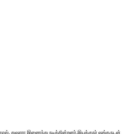
் தாஸ், துஷாரா இணைந்து நடிக்கின்றனர்.இயக்குநர் ஷங்கருடன்