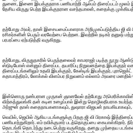
துணை, இணை இயக்குநராக பணியாற்றி ஆல்பம் திரைப்படம் மூலம் இய
தேசிய விருது பெற்ற இயக்குநரான வசந்தபாலன், கதைக்கு முக்கிய
தற்போது அவர், தான் இசையமைப்பாளராக அறிமுகப்படுத்திய ஜி வி பி
ரசிகர்களின் பெரும் வரவேற்பை பெற்றன. இவற்றில் நடிகர் தனுஷ் ம
பரபரப்பை ஏற்படுத்தி வருகிறது.
தற்போது, விருதுநகரில் பெருந்தலைவர் காமராஜர் படித்த நூறு ஆண
ஸ்டுடியோஸ் என்னும் திரைப்பட தயாரிப்பு நிறுவனத்தை இயக்குநர் 
திரைப்படங்களிலும் உதவி இயக்குநர், கேஸ்டிங் இயக்குநர், புராஜெக்ட
கதாபாத்திரம், லோக்கல் விளம்பர நிறுவனம் எல்லாம் அவரை மனதில
இன்னொரு நண்பரான முருகன் ஞானவேல் தற்போது அமெரிக்காவின் ம
விற்கத்துவங்கி தன் கடின உழைப்பால் இன்று தொழிலதிபராக உயர்ந்த
அர்ஜுன் தாஸ் கதைநாயகனாகவும், துஷாரா விஜயன் நாயகியாகவும், சிங
வெயில், ஜெயில் ஆகிய படங்களுக்கு பிறகு ஜி வி பிரகாஷ் இத்திர
பணியாற்றுகிறார். எம் ரவிக்குமார் படத்தொகுப்பை கையாள்கிறார். நிர
தொடங்கி தொடர்ந்து நடைபெற்று வருகிறது. தனது முந்தைய படங்களை