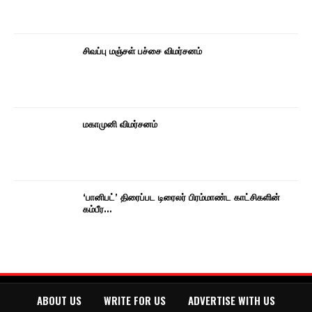
சிவப்பு மஞ்சள் பச்சை விமர்சனம்
மகாமுனி விமர்சனம்
‘பானிபட்’ திரைப்பட டிரைலர் பிரம்மாண்ட காட்சிகளின்
கம்பீர…
ABOUT US
WRITE FOR US
ADVERTISE WITH US