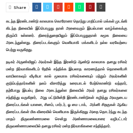
Share
கடந்த இரண்டாண்டு காலமாக கொரோனா தொற்று பாதிப்பால் மக்கள் முடங்கி
கிடந்த நிலையில் இப்பொழுது தான் அனைவரும் இயல்பான வாழ்க்கைக்கு
திரும்பி உள்ளனர். திரைத்துறையிலும் இப்பொழுதுதான் சுமூக நிலையை
அடைந்துள்ளது. திரைப்படங்களும் வெளியாகி மக்களிடம் நல்ல வரவேற்பை
பெற்று வருகிறது.
நடிகர் அருண்விஜய் அவர்கள் இந்த இரண்டு ஆண்டு காலமாக தனது ரசிகர்
மன்ற நிர்வாகிகளிடம் நேரில் சந்திக்க இயலாத காரணத்தால் தொலைபேசி
வாயிலாகவும் வீடியோ கால் மூலமாக ரசிகர்களையும் மற்றும் அவர்களின்
குடும்பத்தார்களின் நலம் விசாரித்து உரையாடல் மேற்கொண்டு வந்தார்,
தற்போது இயல்பு நிலை அடைந்துள்ள நிலையில் அவர் தனது ரசிகர்களை
சந்தித்து வருகிறார், அது மட்டுமின்றி இரண்டாண்டுகள் கழித்து அவருடைய
திரைப்படங்கள் யானை, சினம், பார்டர், ஓ மை டாக், அக்னி சிறகுகள் ஆகிய
திரைப்படங்கள் மிக விரைவில் வெளியாக இருக்கிறது அதை தொடர்ந்து கடந்த
மாதம் திருவண்ணாமலை சென்று அண்ணாமலையாரை வழிபட்டார்
திருவண்ணாமலையில் தனது ரசிகர் மன்ற நிர்வாகிகளை சந்தித்தார்.