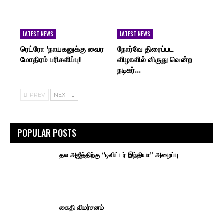
LATEST NEWS
LATEST NEWS
ரெட்ரோ ‘நாயகனுக்கு வைர
நோர்வே திரைப்பட
மோதிரம் பரிசளிப்பு!
விழாவில் விருது வென்ற
நடிகர்…
PREV
NEXT
POPULAR POSTS
தல அஜீத்திற்கு “டிவிட்டர் இந்தியா” அழைப்பு
கைதி விமர்சனம்