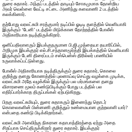
துரை சுதாகர். அந்தப் படத்தில் தாடியும் சோகமுமாக தோன்றிய
அவர் வெள்ளை வேட்டி சட்டை அணிந்து களவாணி 2 படத்தில்
கலக்கினார்.
தற்போது வரலட்சுமி சரத்குமார் நடிப்பில் ஓடிடி தளத்தில் வெளியாகி
இருக்கும் ‘டேனி’ படத்தில் மிடுக்கான தோற்றத்தில் போலீஸ்
அதிகாரியாக நடித்திருக்கிறார்.
ஒளிப்பதிவாளரும் இயக்குநருமான பி.ஜி.முத்தையா தயாரிப்பில்,
அறிமுக இயக்குநர் எல்.சி.சந்தானமூர்த்தி இயக்கத்தில் வெளியாகி
இருக்கும் டேனி திரைப்படம் சஸ்பென்ஸ் திரில்லர் பாணியில்
உருவாக்கப்பட்டுள்ளது.
போலீஸ் அதிகாரியாக நடித்திருக்கும் துரை சுதாகர், கொலை
குறித்து தனது கோணத்தில் புலனாய்வு செய்து வழக்கை முடிக்க,
வரலட்சுமி அதே வழக்கில் இருக்கும் பல மர்மங்களை தனது
விசாரணை மூலம் கண்டுபிடிக்கும் போது படத்தில் பல
எதிர்ப்பார்க்காத திருப்பங்கள் ஏற்படுகிறது.
பிறகு வரலட்சுமியும், துரை சுதாகரும் இணைந்து தொடர்
கொலைகளின் பின்னணி குறித்தும் உண்மையான குற்றவாளி யார்?
என்பதை கண்டு பிடிக்கிறார்கள்.
வரலட்சுமி அளவிற்கு நிகரான கதாபாத்திரத்தை ஏற்று அதை
சிறப்பாக செய்திருக்கிறார் துரை சுதாகர். இயக்குநர்