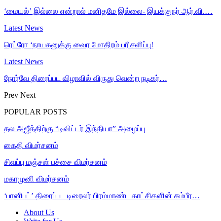
‘மையல்’ இல்லை என்றால் மனிதமே இல்லை- இயக்குநர் ஆர்.வி.…
Latest News
ரெட்ரோ ‘நாயகனுக்கு வைர மோதிரம் பரிசளிப்பு!
Latest News
நோர்வே திரைப்பட விழாவில் விருது வென்ற நடிகர்…
Prev
Next
POPULAR POSTS
தல அஜீத்திற்கு “டிவிட்டர் இந்தியா” அழைப்பு
கைதி விமர்சனம்
சிவப்பு மஞ்சள் பச்சை விமர்சனம்
மகாமுனி விமர்சனம்
‘பானிபட்’ திரைப்பட டிரைலர் பிரம்மாண்ட காட்சிகளின் கம்பீர…
About Us