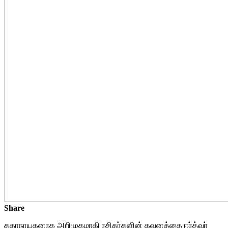
Share
கதாநாயகனாக அறிமுகமாகி ரசிகர்களின் கவனத்தை ஈர்த்வர்