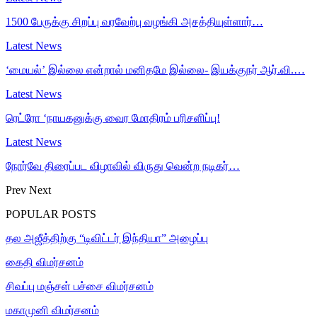
1500 பேருக்கு சிறப்பு வரவேற்பு வழங்கி அசத்தியுள்ளார்…
Latest News
‘மையல்’ இல்லை என்றால் மனிதமே இல்லை- இயக்குநர் ஆர்.வி.…
Latest News
ரெட்ரோ ‘நாயகனுக்கு வைர மோதிரம் பரிசளிப்பு!
Latest News
நோர்வே திரைப்பட விழாவில் விருது வென்ற நடிகர்…
Prev
Next
POPULAR POSTS
தல அஜீத்திற்கு “டிவிட்டர் இந்தியா” அழைப்பு
கைதி விமர்சனம்
சிவப்பு மஞ்சள் பச்சை விமர்சனம்
மகாமுனி விமர்சனம்