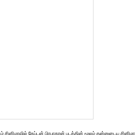
ிழ் சினிமாவில் கேப்டன் பிரபாகரன் படத்தின் மூலம் தன்னுடைய சின