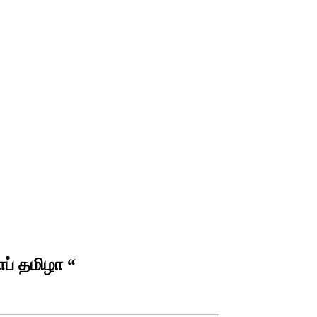
ாப் தமிழா “