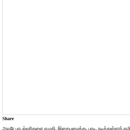
Share
அவரே பாடல்வரிகளை எழுதி, இசையமைத்து, பாடி, நடித்துள்ளார்.தம