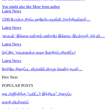
You might also like
More from author
Latest News
1500 பேருக்கு சிறப்பு வரவேற்பு வழங்கி அசத்தியுள்ளார்…
Latest News
‘மையல்’ இல்லை என்றால் மனிதமே இல்லை- இயக்குநர் ஆர்.வி.…
Latest News
ரெட்ரோ ‘நாயகனுக்கு வைர மோதிரம் பரிசளிப்பு!
Latest News
நோர்வே திரைப்பட விழாவில் விருது வென்ற நடிகர்…
Prev
Next
POPULAR POSTS
தல அஜீத்திற்கு “டிவிட்டர் இந்தியா” அழைப்பு
கைதி விமர்சனம்