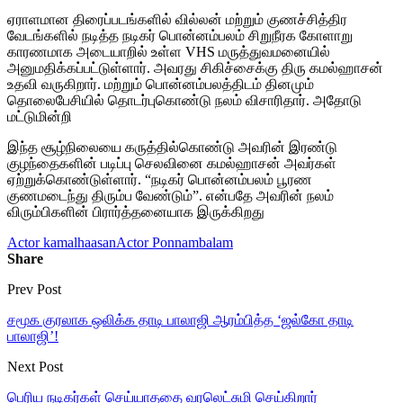
ஏராளமான திரைப்படங்களில் வில்லன் மற்றும் குணச்சித்திர
வேடங்களில் நடித்த நடிகர் பொன்னம்பலம் சிறுநீரக கோளாறு
காரணமாக அடையாறில் உள்ள VHS மருத்துவமனையில்
அனுமதிக்கப்பட்டுள்ளார். அவரது சிகிச்சைக்கு திரு கமல்ஹாசன்
உதவி வருகிறார். மற்றும் பொன்னம்பலத்திடம் தினமும்
தொலைபேசியில் தொடர்புகொண்டு நலம் விசாரிதார். அதோடு
மட்டுமின்றி
இந்த சூழ்நிலையை கருத்தில்கொண்டு அவரின் இரண்டு
குழந்தைகளின் படிப்பு செலவினை கமல்ஹாசன் அவர்கள்
ஏற்றுக்கொண்டுள்ளார். “நடிகர் பொன்னம்பலம் பூரண
குணமடைந்து திரும்ப வேண்டும்”. என்பதே அவரின் நலம்
விரும்பிகளின் பிரார்த்தனையாக இருக்கிறது
Actor kamalhaasan
Actor Ponnambalam
Share
Prev Post
சமூக குரலாக ஒலிக்க தாடி பாலாஜி ஆரம்பித்த ‘ஜல்கோ தாடி
பாலாஜி’!
Next Post
பெரிய நடிகர்கள் செய்யாததை வரலெட்சுமி செய்கிறார்