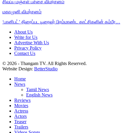
சிவப்பு மஞ்சள் பச்சை விமர்சனம்
மகாமுனி விமர்சனம்
‘பானிபட்’ திரைப்பட டிரைலர் பிரம்மாண்ட காட்சிகளின் கம்பீர…
About Us
Write for Us
Advertise With Us
Privacy Policy
Contact Us
© 2026 - Thangam TV. All Rights Reserved.
Website Design:
BetterStudio
Home
News
Tamil News
English News
Reviews
Movies
Actress
Actors
Teaser
Trailers
Videos Songs