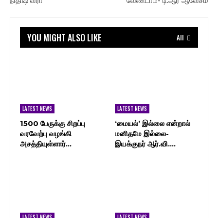
நிதிஷ் வீரா
வேண்டாம்- டி.ஆர் ஆவேசம்
YOU MIGHT ALSO LIKE
All
LATEST NEWS
LATEST NEWS
1500 பேருக்கு சிறப்பு
‘மையல்’ இல்லை என்றால்
வரவேற்பு வழங்கி
மனிதமே இல்லை-
அசத்தியுள்ளார்…
இயக்குநர் ஆர்.வி.…
LATEST NEWS
LATEST NEWS