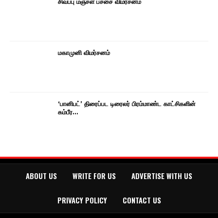
சிவப்பு மஞ்சள் பச்சை விமர்சனம்
மகாமுனி விமர்சனம்
‘பானிபட்’ திரைப்பட டிரைலர் பிரம்மாண்ட காட்சிகளின்
கம்பீர…
ABOUT US
WRITE FOR US
ADVERTISE WITH US
PRIVACY POLICY
CONTACT US