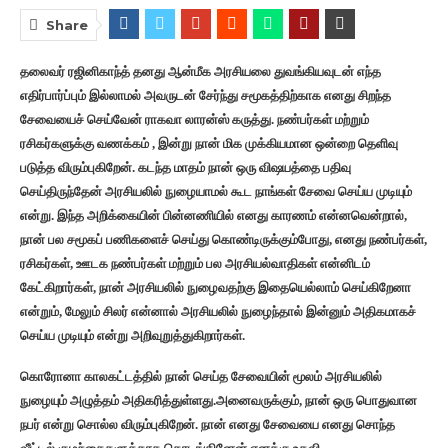
Share
தலைவர் ரஜினிகாந்த் தனது ஆன்மீக அரசியலை துவங்கியவுடன் எந்த
எதிர்பார்ப்பும் இல்லாமல் அவருடன் சேர்ந்து சமூகத்திற்காக எனது சிறந்த
சேவையைச் செய்வேன் ராகவா லாரன்ஸ் கருத்து. நண்பர்கள் மற்றும்
ரசிகர்களுக்கு வணக்கம் , இன்று நான் மிக முக்கியமான ஒன்றை தெளிவு
படுத்த விரும்புகிறேன். கடந்த மாதம் நான் ஒரு விஷயத்தை பதிவு
செய்திருந்தேன் அரசியலில் நுழையாமல் கூட நாங்கள் சேவை செய்ய முடியும்
என்று. இந்த அறிக்கையின் பின்னணியில் எனது காரணம் என்னவென்றால்,
நான் பல சமூகப் பணிகளைச் செய்து கொண்டிருக்கும்போது, எனது நண்பர்கள்,
ரசிகர்கள், ஊடக நண்பர்கள் மற்றும் பல அரசியல்வாதிகள் என்னிடம்
கேட்கிறார்கள், நான் அரசியலில் நுழைவதற்கு இதையெல்லாம் செய்கிறேனா
என்றும், மேலும் சிலர் என்னால் அரசியலில் நுழைந்தால் இன்னும் அதிகமாகச்
செய்ய முடியும் என்று அறிவுறுத்துகிறார்கள்.
கொரோனா காலகட்டத்தில் நான் செய்த சேவையின் மூலம் அரசியலில்
நுழையும் அழுத்தம் அதிகரித்துள்ளது.அனைவருக்கும், நான் ஒரு பொதுவான
நபர் என்று சொல்ல விரும்புகிறேன். நான் எனது சேவையை எனது சொந்த