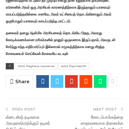
ரஜினிகாந்தால் மட்டுமே தர முடியும் என்று நான் உறுதியாக நம்புகிறேன்,
ஏனெனில் அவர் ஒரு அரசியல் காரணத்திற்காக இருந்தாலும் யாரையும்
காயப்படுத்தவில்லை. எனவே, அவர் கட்சியைத் தொடங்கினாலும் அவர்
ஒருபோதும் யாரையும் காயப்படுத்த மாட்டார்.
தலைவர் தனது ஆன்மீக அரசியலைத் தொடங்கிய பிறகு, அவரது
கோடிக்கணக்கான ரசிகர்களில் நானும் ஒருவனாக இருப்பதால், அவருடன்
சேர்ந்து எந்த எதிர்பார்ப்பும் இல்லாமல் சமூகத்திற்காக எனது சிறந்த
சேவையைச் செய்வேன்.சேவையே கடவுள்
Actor Raghava Lawrence
actor Rajinikanth
Share
PREV POST
NEXT POST
ஸ்டைலிஷ் நடிகராக
கோடம்பாக்கத்தை
அவதாரமெடுக்கும் நடிகர்
சாதாரணமாக நினைக்க