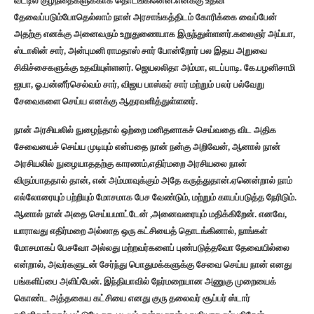
வீட்டில் குழந்தைகளுக்காக தொடங்கினேன்.எனக்கு உதவி
தேவைப்படும்போதெல்லாம் நான் அரசாங்கத்திடம் கோரிக்கை வைப்பேன்
அதற்கு எனக்கு அனைவரும் உறுதுணையாக இருந்துள்ளனர்.கலைஞர் அய்யா,
ஸ்டாலின் சார், அன்புமனி ராமதாஸ் சார் போன்றோர் பல இதய அறுவை
சிகிச்சைகளுக்கு உதவியுள்ளனர். ஜெயலலிதா அம்மா, எடப்பாடி. கே.பழனிசாமி
ஐயா, ஓ.பன்னீர்செல்வம் சார், விஜய பாஸ்கர் சார் மற்றும் பலர் பல்வேறு
சேவைகளை செய்ய எனக்கு ஆதரவளித்துள்ளனர்.
நான் அரசியலில் நுழைந்தால் ஒற்றை மனிதனாகச் செய்வதை விட அதிக
சேவையைச் செய்ய முடியும் என்பதை நான் நன்கு அறிவேன், ஆனால் நான்
அரசியலில் நுழையாததற்கு காரணம்,எதிர்மறை அரசியலை நான்
விரும்பாததால் தான், என் அம்மாவுக்கும் அதே கருத்துதான்.ஏனென்றால் நாம்
எல்லோரையும் பற்றியும் மோசமாக பேச வேண்டும், மற்றும் காயப்படுத்த நேரிடும்.
ஆனால் நான் அதை செய்யமாட்டேன் ,அனைவரையும் மதிக்கிறேன். எனவே,
யாராவது எதிர்மறை அல்லாத ஒரு கட்சியைத் தொடங்கினால், நாங்கள்
மோசமாகப் பேசவோ அல்லது மற்றவர்களைப் புண்படுத்தவோ தேவையில்லை
என்றால், அவர்களுடன் சேர்ந்து பொதுமக்களுக்கு சேவை செய்ய நான் எனது
பங்களிப்பை அளிப்பேன். இந்தியாவில் நேர்மறையான அணுகு முறையைக்
கொண்ட அத்தகைய கட்சியை எனது குரு தலைவர் சூப்பர் ஸ்டார்