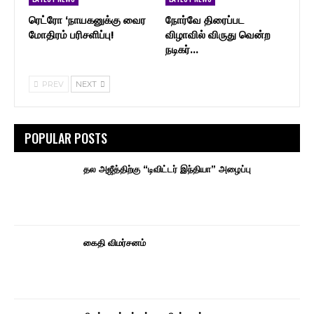
ரெட்ரோ ‘நாயகனுக்கு வைர
நோர்வே திரைப்பட
மோதிரம் பரிசளிப்பு!
விழாவில் விருது வென்ற
நடிகர்…
PREV
NEXT
POPULAR POSTS
தல அஜீத்திற்கு “டிவிட்டர் இந்தியா” அழைப்பு
கைதி விமர்சனம்