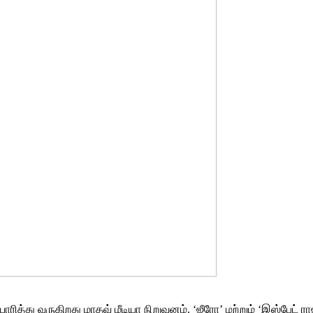
ாரித்து வருகிறது மாதவ் மீடியா நிறுவனம். ‘ஜீரோ’ மற்றும் ‘இஸ்பேட