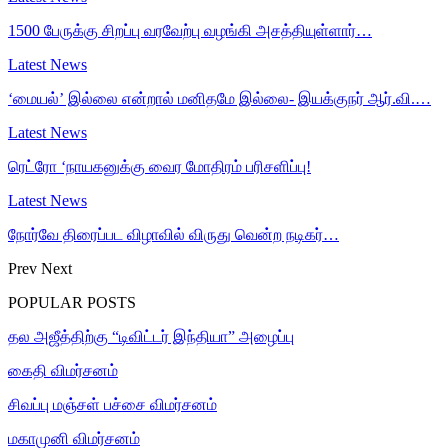
1500 பேருக்கு சிறப்பு வரவேற்பு வழங்கி அசத்தியுள்ளார்…
Latest News
‘மையல்’ இல்லை என்றால் மனிதமே இல்லை- இயக்குநர் ஆர்.வி.…
Latest News
ரெட்ரோ ‘நாயகனுக்கு வைர மோதிரம் பரிசளிப்பு!
Latest News
நோர்வே திரைப்பட விழாவில் விருது வென்ற நடிகர்…
Prev
Next
POPULAR POSTS
தல அஜீத்திற்கு “டிவிட்டர் இந்தியா” அழைப்பு
கைதி விமர்சனம்
சிவப்பு மஞ்சள் பச்சை விமர்சனம்
மகாமுனி விமர்சனம்