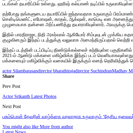
படங்கள் தயாரிப்பில் உள்ளது. ஹரிஷ் கல்யாண் நடிப்பில் உருவாகி
தற்போது தங்களுடைய தயாரிப்பில் ஐந்தாவதாக உருவாகும் பிரம்மாண்ட 
சென்டிமெண்ட், எமோஷன், காதல், ஆக்‌ஷன், காமெடி என அனைத்தும
முழுமையாக தன்னை அர்ப்பணித்து தயாராகியுள்ளார். அவருக்கு பொரு
இதில் பாரதிராஜா, நிதி அகர்வால் ஆகியோர் சிம்புவுடன் முக்கிய க
குழுவினரும் இந்தப் படத்துக்கு வலுவாக அமைந்திருப்பதால் வெற்றி 
இந்தப் படத்தின் படப்பிடிப்பு திண்டுக்கல்லைச் சுற்றியுள்ள பகுதிகளி
2021-ம் ஆண்டு மக்களை மகிழ்விக்க இந்தப் படம் வெளியாகவுள்ளது.
மக்களையும் மகிழ்விக்கும் வகையில் இருக்கும் எனத் தெரிவித்துக்
actor Silambarasan
director bharathiraja
director Suchindran
Madhav M
Share
Prev Post
Actor Srikanth Latest Photos
Next Post
பசும்பொன் தேவரின் வாழ்க்கை வரலாறாக உருவாகும் ‘தேசிய தலைவர்
You might also like
More from author
Latest News