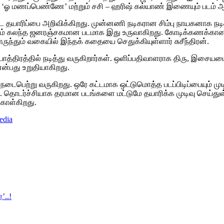
யுள்ள ‘ஓ மணப்பெண்ணே’ மற்றும் சசி – ஹரிஷ் கல்யாண் இணையும் படம
தயாரிப்பை அறிவிக்கிறது. முன்னணி நடிகரான சிம்பு நாயகனாக நடித்து
் கலந்த ஜனரஞ்சகமான படமாக இது உருவாகிறது. கோடிக்கணக்கான ரச
ந்தும் வகையில் இந்தக் கதையை செதுக்கியுள்ளார் சுசீந்திரன்.
தாபாத்திரத்தில் நடித்து வருகிறார்கள். ஒளிப்பதிவாளராக திரு, இச
என்பது உறுதியாகிறது.
ல் நடைபெற்று வருகிறது. ஒரே கட்டமாக ஒட்டுமொத்த படப்பிடிப்பையும் முட
 தொடர்ச்சியாக தரமான படங்களை மட்டுமே தயாரிக்க முடிவு செய்துள்ள
 கொள்கிறது.
edia
’..!