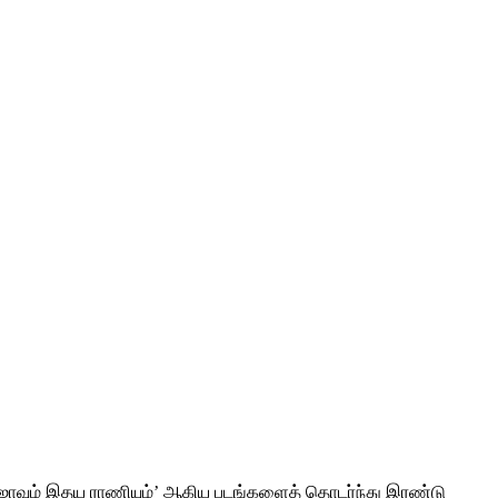
் ராஜாவும் இதய ராணியும்’ ஆகிய படங்களைத் தொடர்ந்து இரண்டு