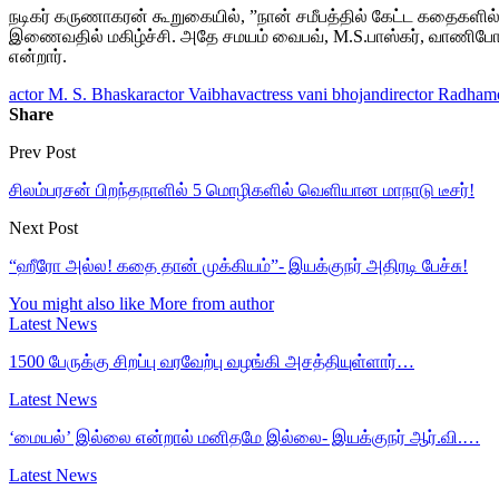
நடிகர் கருணாகரன் கூறுகையில், ”நான் சமீபத்தில் கேட்ட கதைகளில் 
இணைவதில் மகிழ்ச்சி. அதே சமயம் வைபவ், M.S.பாஸ்கர், வாணிப
என்றார்.
actor M. S. Bhaskar
actor Vaibhav
actress vani bhojan
director Radha
Share
Prev Post
சிலம்பரசன் பிறந்தநாளில் 5 மொழிகளில் வெளியான மாநாடு டீசர்!
Next Post
“ஹீரோ அல்ல! கதை தான் முக்கியம்”- இயக்குநர் அதிரடி பேச்சு!
You might also like
More from author
Latest News
1500 பேருக்கு சிறப்பு வரவேற்பு வழங்கி அசத்தியுள்ளார்…
Latest News
‘மையல்’ இல்லை என்றால் மனிதமே இல்லை- இயக்குநர் ஆர்.வி.…
Latest News