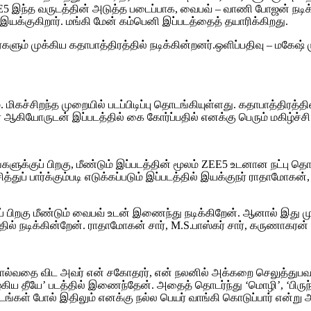
E5 இந்த வருடத்தின் அடுத்த படைப்பாக, வைபவ் – வாணி போஜன் நடிக்
யக்குகிறார். மங்கி மேன் கம்பெனி இப்படத்தைத் தயாரிக்கிறது.
்களும் முக்கிய கதாபாத்திரத்தில் நடிக்கின்றனர்.ஒளிப்பதிவு – மகேஷ் 
ிகச்சிறந்த முறையில் படப்பிடிப்பு தொடங்கியுள்ளது. கதாபாத்திரத்த
கியோருடன் இப்படத்தில் கை கோர்ப்பதில் எனக்கு பெரும் மகிழ்ச்சி’’
டங்களுக்குப் பிறகு, மீண்டும் இப்படத்தின் மூலம் ZEE5 உடனான நட்பு
த்துப் பார்க்கும்படி எடுக்கப்படும் இப்படத்தில் இயக்குநர் ராதா
 பிறகு மீண்டும் வைபவ் உடன் இணைந்து நடிக்கிறேன். ஆனால் இது முற்
்தில் நடிக்கின்றேன். ராதாமோகன் சார், M.S.பாஸ்கர் சார், கருணாக
சொல்வதை விட அவர் என் சகோதரர், என் நலனில் அக்கறை செலுத்துபவர்
தீயே’ படத்தில் இணைந்தேன். அதைத் தொடர்ந்து ‘மொழி’, ‘பிருந்தாவ
டங்கள் போல் இதிலும் எனக்கு நல்ல பெயர் வாங்கி கொடுப்பார் என்று 