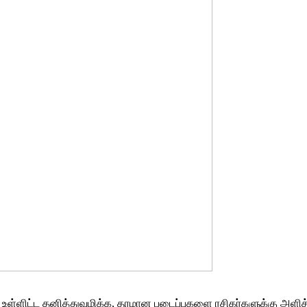
’ உள்ளிட்ட தனித்துவமிக்க, தரமான படைப்புகளை ரசிகர்களுக்கு அளித்த