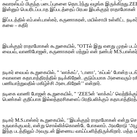
சுவாரஸ்யம் மிகுந்த படைப்புகளை தொடர்ந்து வழங்க இருக்கிறது.ZE
இன்னும் பெயரிடப்படாத இப்படத்தைப் பிரபல இயக்குநர் ராதாமோகன் இ
இப்படத்தில் எம்.எஸ்.பாஸ்கர், கருணாகரன், மயில்சாமி உள்ளிட்ட நடிகர
கலை – கதிர்
இயக்குநர் ராதாமோகன் கூறுகையில், ”OTTல் இது எனது முதல் படம். ம
வைபவ், வாணிபோஜன், கருணாகரன் மற்றும் என் நண்பர் M.S.பாஸ்கர் ஆ
நடிகர் வைபவ் கூறுகையில், ” ‘லாக்கப்’, ‘டானா’, ‘கப்பல்’ போன்ற ப
சவாலான கதாபாத்திரத்தில் நடிக்கிறேன். குடும்பமாக அனைவரும் ரசி
பணியாற்றுவதில் மகிழ்ச்சி அடைகிறேன்’’ என்றார்.
நடிகை வாணி போஜன் கூறுகையில், ” ‘ZEE5ன் ‘லாக்கப்’ வெற்றிக்குப்
பெண்கள் குறிப்பாக இல்லத்தரசிகளைப் பிரதிபலிக்கும் கதாபாத்திரத
நடிகர் M.S.பாஸ்கர் கூறுகையில், ‘’இயக்குநர் ராதாமோகன் என்று 
உருவாக்குபவர், என்று சொல்லிக்கொண்டே போகலாம். அவரோடு ‘அழகிய 
இந்த படத்திலும் அவருடன் இணைய வாய்ப்பளித்திருக்கிறார். மத்த ப