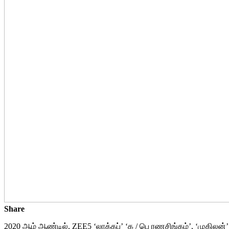
Share
2020 ஆம் ஆண்டில், ZEE5 ‘லாக்கப்’ ‘க / பெ ரணசிங்கம்’, ‘முகிலன்