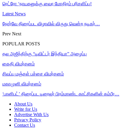
ரெட்ரோ ‘நாயகனுக்கு வைர மோதிரம் பரிசளிப்பு!
Latest News
நோர்வே திரைப்பட விழாவில் விருது வென்ற நடிகர்…
Prev
Next
POPULAR POSTS
தல அஜீத்திற்கு “டிவிட்டர் இந்தியா” அழைப்பு
கைதி விமர்சனம்
சிவப்பு மஞ்சள் பச்சை விமர்சனம்
மகாமுனி விமர்சனம்
‘பானிபட்’ திரைப்பட டிரைலர் பிரம்மாண்ட காட்சிகளின் கம்பீர…
About Us
Write for Us
Advertise With Us
Privacy Policy
Contact Us