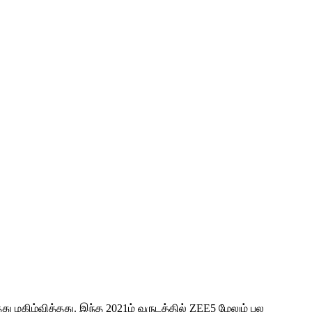
ு மகிழ்வித்தது. இந்த 2021ம் வருடத்தில் ZEE5 மேலும் பல