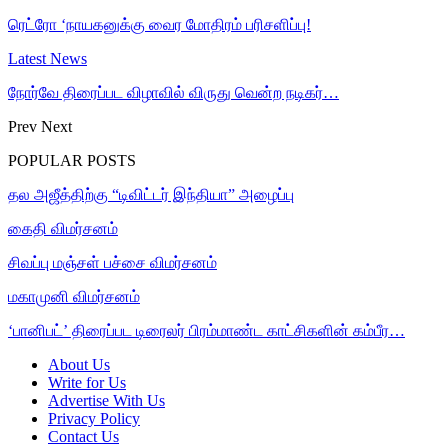
ரெட்ரோ ‘நாயகனுக்கு வைர மோதிரம் பரிசளிப்பு!
Latest News
நோர்வே திரைப்பட விழாவில் விருது வென்ற நடிகர்…
Prev
Next
POPULAR POSTS
தல அஜீத்திற்கு “டிவிட்டர் இந்தியா” அழைப்பு
கைதி விமர்சனம்
சிவப்பு மஞ்சள் பச்சை விமர்சனம்
மகாமுனி விமர்சனம்
‘பானிபட்’ திரைப்பட டிரைலர் பிரம்மாண்ட காட்சிகளின் கம்பீர…
About Us
Write for Us
Advertise With Us
Privacy Policy
Contact Us