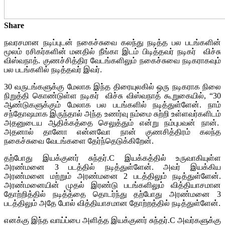
Share
நவரசமான நடிப்புடன் நகைச்சுவை கலந்து நடித்த பல படங்களின்
மூலம் ரசிகர்களின் மனதில் நீங்கா இடம் பிடித்தவர் நடிகர் விச்சு
விஸ்வநாத். குணச்சித்திர வேடங்களிலும் நகைச்சுவை நடிகராகவும்
பல படங்களில் நடித்தவர் இவர்.
30 வருடங்களுக்கு மேலாக இந்த திரையுலகில் ஒரு நடிகராக நிலை
நிறுத்தி கொண்டுள்ள நடிகர் விச்சு விஸ்வநாத் கூறுகையில், “30
ஆண்டுகளுக்கும் மேலாக பல படங்களில் நடித்துள்ளேன். நாம்
சந்தோஷமாக இருந்தால் அந்த உணர்வு நம்மை சுற்றி உள்ளவர்களிடம்
அதனுடைய ஆதிக்கத்தை செலுத்தும் என்று நம்புபவன் நான்.
அதனால் தானோ என்னவோ நான் குணசித்திரம் கலந்த
நகைச்சுவை வேடங்களை தேர்ந்தெடுக்கிறேன்.
தற்போது இயக்குனர் சுந்தர்.C இயக்கத்தில் உருவாகியுள்ள
அரண்மனை 3 படத்தில் நடித்துள்ளேன். அவர் இயக்கிய
அரண்மனை மற்றும் அரண்மனை 2 படத்திலும் நடித்துள்ளேன்.
அரண்மனையின் முதல் இரண்டு படங்களிலும் வித்தியாசமான
தோற்றித்தில் நடித்த்தை தொடர்ந்து தற்போது அரண்மனை 3
படத்திலும் அதே போல் வித்தியாசமான தோற்றத்தில் நடித்துள்ளேன்.
எனக்கு இந்த வாய்ப்பை அளித்த இயக்குனர் சுந்தர்.C அவர்களுக்கு