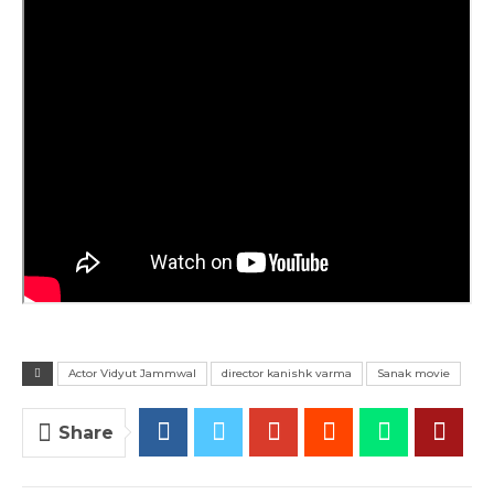
Actor Vidyut Jammwal
director kanishk varma
Sanak movie
Share