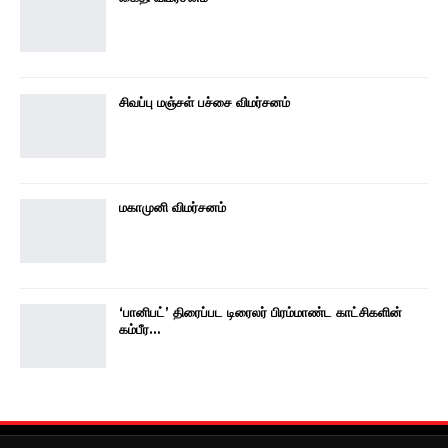
சிவப்பு மஞ்சள் பச்சை விமர்சனம்
மகாமுனி விமர்சனம்
‘பானிபட்’ திரைப்பட டிரைலர் பிரம்மாண்ட காட்சிகளின்
கம்பீர…