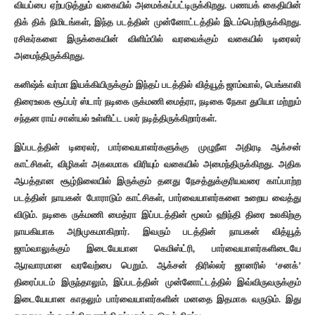
வியப்பை ஏற்படுத்தும் வகையில் அமைக்கப்பட்டிருக்கிறது. பணயக் கைதியின்
திக் திக் நிமிடங்கள், இந்த படத்தின் முன்னோட்டத்தில் இடம்பெற்றிருக்கிறது.
ரசிகர்களை இருக்கையின் விளிம்பில் வரவைக்கும் வகையில் டிரைலர்
அமைந்திருக்கிறது.
கனிஷ்க் வர்மா இயக்கியிருக்கும் இந்தப் படத்தில் வித்யூத் ஜாம்வால், பெங்காலி
திரைஉலக சூப்பர் ஸ்டார் நடிகை ருக்மணி மைத்ரா, நடிகை நேகா துபியா மற்றும்
சந்தன ராய் சான்யல் உள்ளிட்ட பலர் நடித்திருக்கிறார்கள். ‌
இப்படத்தின் டிரைலர், பார்வையாளர்களுக்கு முழுநீள அதிரடி ஆக்சன்
காட்சிகள், விழிகள் அகலமாக விரியும் வகையில் அமைந்திருக்கிறது. அதிக
ஆபத்தான சூழ்நிலையில் இருக்கும் தனது நேசத்துக்குரியவரை காப்பாற்ற
படத்தின் நாயகன் போராடும் காட்சிகள், பார்வையாளர்களை உறைய வைத்து
விடும். நடிகை ருக்மணி மைத்ரா இப்படத்தின் மூலம் ஹிந்தி திரை உலகிற்கு
நாயகியாக அறிமுகமாகிறார். இவரும் படத்தின் நாயகன் வித்யூத்
ஜாம்வாலுக்கும் இடையேயான கெமிஸ்ட்ரி, பார்வையாளர்களிடையே
ஆரவாரமான வரவேற்பை பெறும். ஆக்சன் திரில்லர் ஜானரில் ‘சனக்’
திரைப்படம் இருந்தாலும், இப்படத்தின் முன்னோட்டத்தில் இவ்விருவருக்கும்
இடையேயான காதலும் பார்வையாளர்களின் மனதை இதமாக வருடும். இது