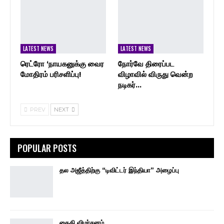
LATEST NEWS
LATEST NEWS
ரெட்ரோ ‘நாயகனுக்கு வைர
நோர்வே திரைப்பட
மோதிரம் பரிசளிப்பு!
விழாவில் விருது வென்ற
நடிகர்…
PREV
NEXT
POPULAR POSTS
தல அஜீத்திற்கு “டிவிட்டர் இந்தியா” அழைப்பு
கைதி விமர்சனம்