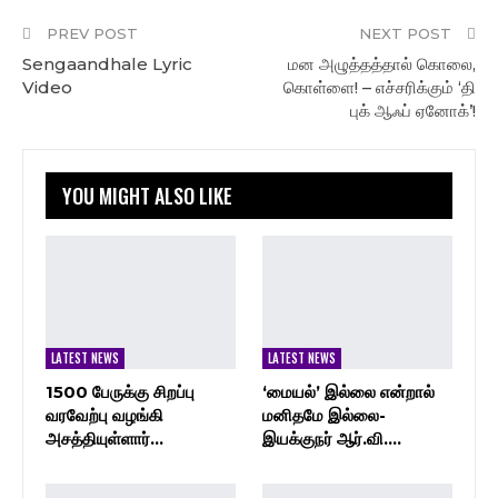
PREV POST
NEXT POST
Sengaandhale Lyric
மன அழுத்தத்தால் கொலை,
Video
கொள்ளை! – எச்சரிக்கும் ‘தி
புக் ஆஃப் ஏனோக்’!
YOU MIGHT ALSO LIKE
LATEST NEWS
LATEST NEWS
1500 பேருக்கு சிறப்பு
‘மையல்’ இல்லை என்றால்
வரவேற்பு வழங்கி
மனிதமே இல்லை-
அசத்தியுள்ளார்…
இயக்குநர் ஆர்.வி.…