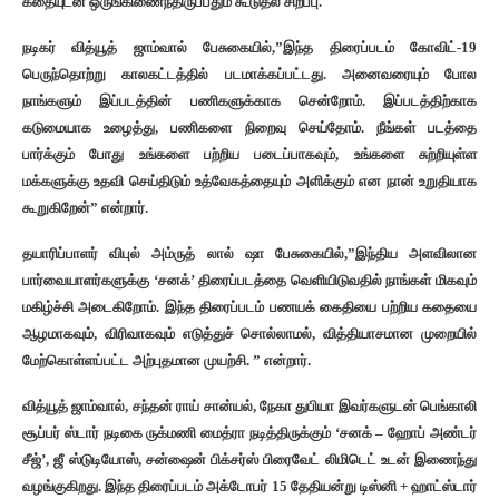
கதையுடன் ஒருங்கிணைந்திருப்பதும் கூடுதல் சிறப்பு.
நடிகர் வித்யூத் ஜாம்வால் பேசுகையில்,”இந்த திரைப்படம் கோவிட்-19
பெருந்தொற்று காலகட்டத்தில் படமாக்கப்பட்டது. அனைவரையும் போல
நாங்களும் இப்படத்தின் பணிகளுக்காக சென்றோம். இப்படத்திற்காக
கடுமையாக உழைத்து, பணிகளை நிறைவு செய்தோம். நீங்கள் படத்தை
பார்க்கும் போது உங்களை பற்றிய படைப்பாகவும், உங்களை சுற்றியுள்ள
மக்களுக்கு உதவி செய்திடும் உத்வேகத்தையும் அளிக்கும் என நான் உறுதியாக
கூறுகிறேன்” என்றார்.
தயாரிப்பாளர் விபுல் அம்ருத் லால் ஷா பேசுகையில்,”இந்திய அளவிலான
பார்வையாளர்களுக்கு ‘சனக்’ திரைப்படத்தை வெளியிடுவதில் நாங்கள் மிகவும்
மகிழ்ச்சி அடைகிறோம். இந்த திரைப்படம் பணயக் கைதியை பற்றிய கதையை
ஆழமாகவும், விரிவாகவும் எடுத்துச் சொல்லாமல், வித்தியாசமான முறையில்
மேற்கொள்ளப்பட்ட அற்புதமான முயற்சி. ” என்றார்.
வித்யூத் ஜாம்வால், சந்தன் ராய் சான்யல், நேகா துபியா இவர்களுடன் பெங்காலி
சூப்பர் ஸ்டார் நடிகை ருக்மணி மைத்ரா நடித்திருக்கும் ‘சனக் – ஹோப் அண்டர்
சீஜ்’, ஜீ ஸ்டுடியோஸ், சன்ஷைன் பிக்சர்ஸ் பிரைவேட் லிமிடெட் உடன் இணைந்து
வழங்குகிறது. இந்த திரைப்படம் அக்டோபர் 15 தேதியன்று டிஸ்னி + ஹாட்ஸ்டார்