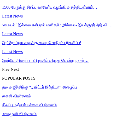
1500 பேருக்கு சிறப்பு வரவேற்பு வழங்கி அசத்தியுள்ளார்…
Latest News
‘மையல்’ இல்லை என்றால் மனிதமே இல்லை- இயக்குநர் ஆர்.வி.…
Latest News
ரெட்ரோ ‘நாயகனுக்கு வைர மோதிரம் பரிசளிப்பு!
Latest News
நோர்வே திரைப்பட விழாவில் விருது வென்ற நடிகர்…
Prev
Next
POPULAR POSTS
தல அஜீத்திற்கு “டிவிட்டர் இந்தியா” அழைப்பு
கைதி விமர்சனம்
சிவப்பு மஞ்சள் பச்சை விமர்சனம்
மகாமுனி விமர்சனம்