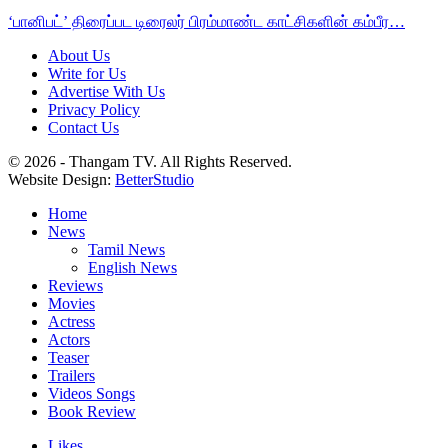
‘பானிபட்’ திரைப்பட டிரைலர் பிரம்மாண்ட காட்சிகளின் கம்பீர…
About Us
Write for Us
Advertise With Us
Privacy Policy
Contact Us
© 2026 - Thangam TV. All Rights Reserved.
Website Design:
BetterStudio
Home
News
Tamil News
English News
Reviews
Movies
Actress
Actors
Teaser
Trailers
Videos Songs
Book Review
Likes