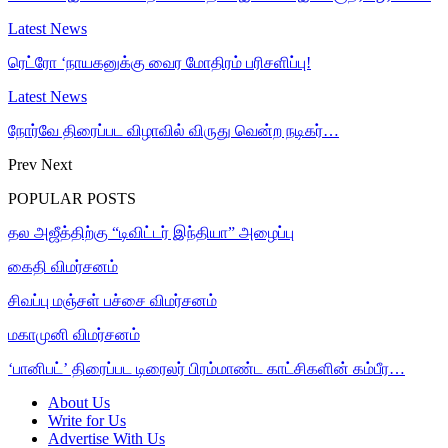
Latest News
ரெட்ரோ ‘நாயகனுக்கு வைர மோதிரம் பரிசளிப்பு!
Latest News
நோர்வே திரைப்பட விழாவில் விருது வென்ற நடிகர்…
Prev
Next
POPULAR POSTS
தல அஜீத்திற்கு “டிவிட்டர் இந்தியா” அழைப்பு
கைதி விமர்சனம்
சிவப்பு மஞ்சள் பச்சை விமர்சனம்
மகாமுனி விமர்சனம்
‘பானிபட்’ திரைப்பட டிரைலர் பிரம்மாண்ட காட்சிகளின் கம்பீர…
About Us
Write for Us
Advertise With Us