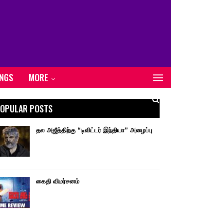
ONGS
MORE
OPULAR POSTS
தல அஜீத்திற்கு “டிவிட்டர் இந்தியா” அழைப்பு
கைதி விமர்சனம்