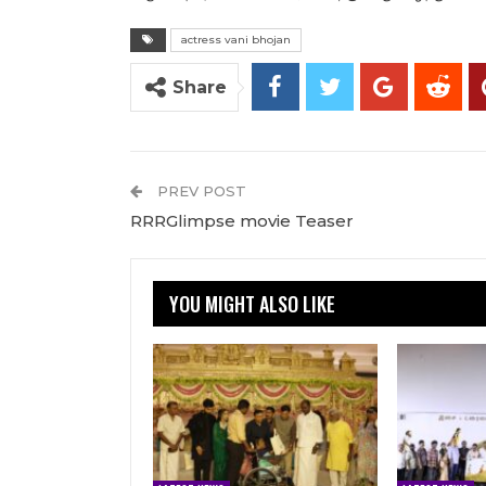
actress vani bhojan
Share
PREV POST
RRRGlimpse movie Teaser
YOU MIGHT ALSO LIKE