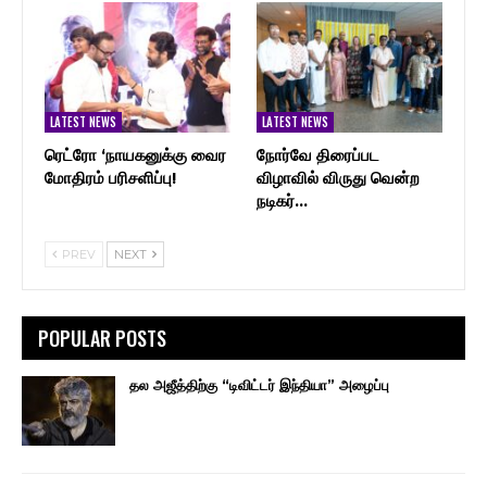
LATEST NEWS
LATEST NEWS
ரெட்ரோ ‘நாயகனுக்கு வைர
நோர்வே திரைப்பட
மோதிரம் பரிசளிப்பு!
விழாவில் விருது வென்ற
நடிகர்…
PREV
NEXT
POPULAR POSTS
தல அஜீத்திற்கு “டிவிட்டர் இந்தியா” அழைப்பு