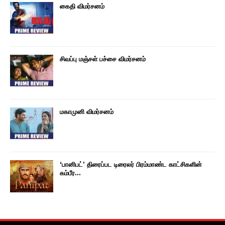
கைதி விமர்சனம்
சிவப்பு மஞ்சள் பச்சை விமர்சனம்
மகாமுனி விமர்சனம்
‘பானிபட்’ திரைப்பட டிரைலர் பிரம்மாண்ட காட்சிகளின்
கம்பீர…