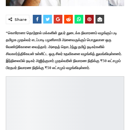
Share
“கொரோனா தொற்றால் மக்களின் துயர் துடைக்க நிவாரணம் வழங்கும் படி
தமிழக முதல்வர் எடப்பாடி பழனிசாமி அனைவருக்கும் பொதுவான ஒரு
வேண்டுகோளை வைத்தார். அதைத் தொடர்ந்து தமிழ் நடிகர்களில்
சிவகார்த்திகேயன் உள்ளிட்ட ஒரு சிலர் உதவிகளை வழங்கித் துவங்கியுள்ளனர்.
இந்நிலையில் நடிகர் அஜித்குமார் முதல்வரின் நிவாரண நிதிக்கு ₹50 லட்சமும்
பிரதமர் நிவாரண நிதிக்கு ₹50 லட்சமும் வழங்கியுள்ளார்.