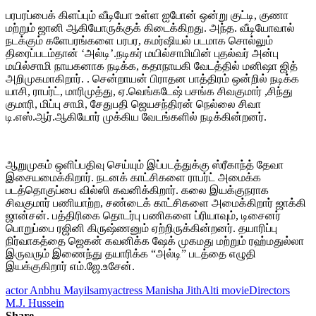
பரபரப்பைக் கிளப்பும் வீடியோ உள்ள ஐபோன் ஒன்று குட்டி, குணா
மற்றும் ஜானி ஆகியோருக்குக் கிடைக்கிறது. அந்த. வீடியோவால்
நடக்கும் களேபரங்களை பரபர, கமர்ஷியல் படமாக சொல்லும்
திரைப்படம்தான் ‘அல்டி’.நடிகர் மயில்சாமியின் புதல்வர் அன்பு
மயில்சாமி நாயகனாக நடிக்க, கதாநாயகி வேடத்தில் மனிஷா ஜித்
அறிமுகமாகிறார். . சென்றாயன் பிராதன பாத்திரம் ஒன்றில் நடிக்க
யாசி, ராபர்ட், மாரிமுத்து, ஏ.வெங்கடேஷ் பசங்க சிவகுமார் ,சிந்து
குமாரி, மிப்பு சாமி, சேதுபதி ஜெயசந்திரன் நெல்லை சிவா
டி.எஸ்.ஆர்.ஆகியோர் முக்கிய வேடங்களில் நடிக்கின்றனர்.
ஆறுமுகம் ஒளிப்பதிவு செய்யும் இப்படத்துக்கு ஸ்ரீகாந்த் தேவா
இசையமைக்கிறார். நடனக் காட்சிகளை ராபர்ட் அமைக்க
படத்தொகுப்பை வில்ஸி கவனிக்கிறார். கலை இயக்குநராக
சிவகுமார் பணியாற்ற, சண்டைக் காட்சிகளை அமைக்கிறார் ஜாக்கி
ஜான்சன். பத்திரிகை தொடர்பு பணிகளை ப்ரியாவும், டிசைனர்
பொறுப்பை ரஜினி கிருஷ்ணனும் ஏற்றிருக்கின்றனர். தயாரிப்பு
நிர்வாகத்தை ஜெகன் கவனிக்க ஷேக் முகமது மற்றும் ரஹ்மதுல்லா
இருவரும் இணைந்து தயாரிக்க “அல்டி” படத்தை எழுதி
இயக்குகிறார் எம்.ஜே.உசேன்.
actor Anbhu Mayilsamy
actress Manisha Jith
Alti movie
Directors
M.J. Hussein
Share