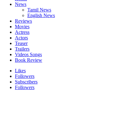
News
Tamil News
English News
Reviews
Movies
Actress
Actors
Teaser
Trailers
Videos Songs
Book Review
Likes
Followers
Subscribers
Followers