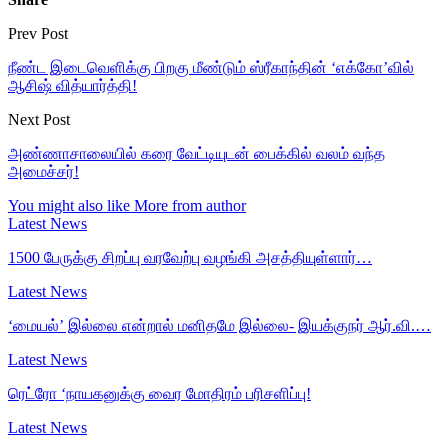
Prev Post
நீண்ட இடைவெளிக்கு பிறகு மீண்டும் ஸ்ரீகாந்தின் ‘எக்கோ’வில்
ஆசிஷ் வித்யார்த்தி!
Next Post
அண்ணாசாலையில் கரை வேட்டியுடன் பைக்கில் வலம் வந்த
அமைச்சர்!
You might also like
More from author
Latest News
1500 பேருக்கு சிறப்பு வரவேற்பு வழங்கி அசத்தியுள்ளார்…
Latest News
‘மையல்’ இல்லை என்றால் மனிதமே இல்லை- இயக்குநர் ஆர்.வி.…
Latest News
ரெட்ரோ ‘நாயகனுக்கு வைர மோதிரம் பரிசளிப்பு!
Latest News