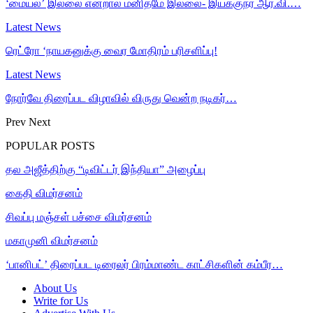
‘மையல்’ இல்லை என்றால் மனிதமே இல்லை- இயக்குநர் ஆர்.வி.…
Latest News
ரெட்ரோ ‘நாயகனுக்கு வைர மோதிரம் பரிசளிப்பு!
Latest News
நோர்வே திரைப்பட விழாவில் விருது வென்ற நடிகர்…
Prev
Next
POPULAR POSTS
தல அஜீத்திற்கு “டிவிட்டர் இந்தியா” அழைப்பு
கைதி விமர்சனம்
சிவப்பு மஞ்சள் பச்சை விமர்சனம்
மகாமுனி விமர்சனம்
‘பானிபட்’ திரைப்பட டிரைலர் பிரம்மாண்ட காட்சிகளின் கம்பீர…
About Us
Write for Us