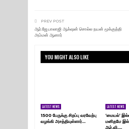
PREV POST
ஆர்.ஜே.பாலாஜி ஆக்‌ஷன் சொல்ல நயன் மூக்குத்தி
அம்மன் ஆனார்
YOU MIGHT ALSO LIKE
LATEST NEWS
LATEST NEWS
1500 பேருக்கு சிறப்பு வரவேற்பு
‘மையல்’ இல்
வழங்கி அசத்தியுள்ளார்…
மனிதமே இல்
ஆர்.வி.…