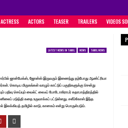
ACTRESS
ACTORS
TEASER
TRAILERS
VIDEOS S
P
LATEST NEWS IN TAMIL
NEWS
TAMIL NEWS
 சார்பில் ஜான்மேக்ஸ், ஜோன்ஸ் இருவரும் இணைந்து தற்போது ஆண்ட்ரியா
ர்கள். கொடிய மிருகங்கள் வாழும் காட்டுப் பகுதிகளுக்கு சென்று
் பதிவு செய்யும் வைல்ட் லைஃப் போடோகிராபர் கதாபாத்திரத்தில்
னிலைப் படுத்தி கதை உருவாக்கப் பட்டுள்ளது. சலீம்கோஸ் இந்த
றால் இலக்கியத் தமிழில் காடு, கானகம் என்று பொருள்படும்.