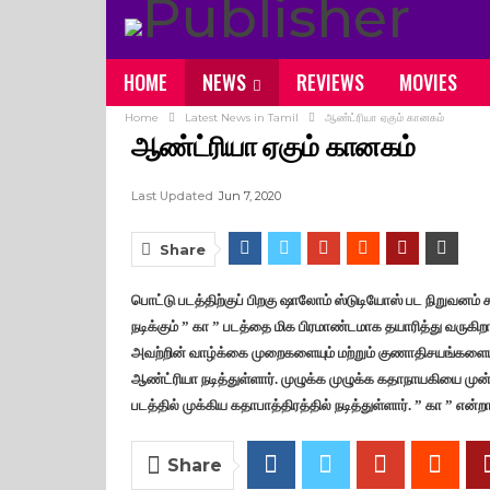
HOME
NEWS
REVIEWS
MOVIES
Home
Latest News in Tamil
ஆண்ட்ரியா ஏகும் கானகம்
ஆண்ட்ரியா ஏகும் கானகம்
Last Updated
Jun 7, 2020
Share
பொட்டு படத்திற்குப் பிறகு ஷாலோம் ஸ்டுடியோஸ் பட நிறுவனம்
நடிக்கும் ” கா ” படத்தை மிக பிரமாண்டமாக தயாரித்து வருகிறா
அவற்றின் வாழ்க்கை முறைகளையும் மற்றும் குணாதிசயங்களையும
ஆண்ட்ரியா நடித்துள்ளார். முழுக்க முழுக்க கதாநாயகியை முன்
படத்தில் முக்கிய கதாபாத்திரத்தில் நடித்துள்ளார். ” கா ” என்
Share