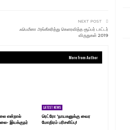
NEXT POST
ஃபெமீனா அங்கீகரித்து கெளரவித்த சூப்பர் டாட்டர்
விருதுகள் 2019
More From Author
LATEST NEWS
லை என்றால்
ரெட்ரோ ‘நாயகனுக்கு வைர
லை- இயக்குநர்
மோதிரம் பரிசளிப்பு!