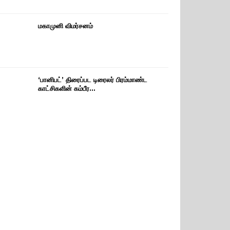
மகாமுனி விமர்சனம்
‘பானிபட்’ திரைப்பட டிரைலர் பிரம்மாண்ட
காட்சிகளின் கம்பீர…