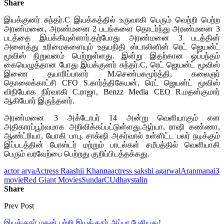
Share
இயக்குனர் சுந்தர்.C இயக்கத்தில் உருவாகி பெரும் வெற்றி பெற்ற
அரண்மனை, அரண்மனை 2 படங்களை தொடர்ந்து அரண்மனை 3
படத்தை இயக்கியுள்ளார்.தற்போது அரண்மனை 3 படத்தின்
அனைத்து உரிமைகளையும் உதயநிதி ஸ்டாலினின் ரெட் ஜெயன்ட்
மூவிஸ் நிறுவனம் பெற்றுள்ளது. இன்று இதற்கான ஒப்பந்தம்
கையெழுத்தான போது இயக்குனர் சுந்தர்.C, ரெட் ஜெயன்ட் மூவிஸ்
இணை தயாரிப்பாளர் M.செண்பகமூர்த்தி, கலைஞர்
தொலைக்காட்சி CFO S.கார்த்திகேயன், ரெட் ஜெயன்ட் மூவிஸ்
விநியோக நிர்வாகி C.ராஜா, Benzz Media CEO R.மதன்குமார்
ஆகியோர் இருந்தனர்.
அரண்மனை 3 அக்டோபர் 14 அன்று வெளியாகும் என
அதிகாரப்பூர்வமாக அறிவிக்கப்பட்டுள்ளது.ஆர்யா, ராஷி கண்ணா,
ஆண்ட்ரியா, யோகி பாபு, சாக்‌ஷி அகர்வால் உள்ளிட்ட பலர் நடிக்கும்
இப்படத்தின் போஸ்டர் மற்றும் பாடல்கள் சமீபத்தில் வெளியாகி
பெரும் வரவேற்பை பெற்றது குறிப்பிடத்தக்கது.
actor arya
Actress Raashii Khanna
actress sakshi agarwal
Aranmanai3
movie
Red Giant Movies
SundarC
Udhaystalin
Share
Prev Post
இயக்குநர் மகன் பற்றி இயக்குநர் அப்பா பேசியது!