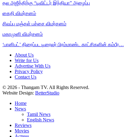
தல அஜீத்திற்கு “டிவிட்டர் இந்தியா” அழைப்பு
கைதி விமர்சனம்
சிவப்பு மஞ்சள் பச்சை விமர்சனம்
மகாமுனி விமர்சனம்
‘பானிபட்’ திரைப்பட டிரைலர் பிரம்மாண்ட காட்சிகளின் கம்பீர…
About Us
Write for Us
Advertise With Us
Privacy Policy
Contact Us
© 2026 - Thangam TV. All Rights Reserved.
Website Design:
BetterStudio
Home
News
Tamil News
English News
Reviews
Movies
Actress