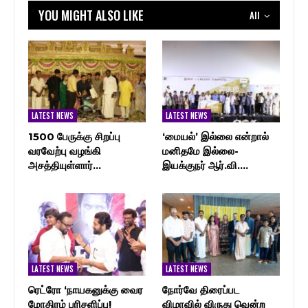
YOU MIGHT ALSO LIKE
All
LATEST NEWS
LATEST NEWS
1500 பேருக்கு சிறப்பு
‘மையல்’ இல்லை என்றால்
வரவேற்பு வழங்கி
மனிதமே இல்லை-
அசத்தியுள்ளார்…
இயக்குநர் ஆர்.வி.…
LATEST NEWS
LATEST NEWS
ரெட்ரோ ‘நாயகனுக்கு வைர
நோர்வே திரைப்பட
மோதிரம் பரிசளிப்பு!
விழாவில் விருது வென்ற