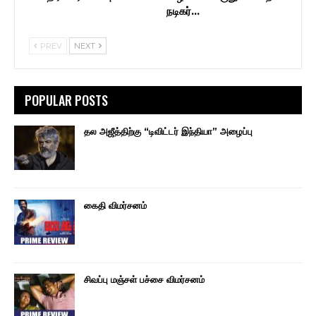
நடிகர்…
PREV
NEXT
POPULAR POSTS
தல அஜீத்திற்கு “டிவிட்டர் இந்தியா” அழைப்பு
கைதி விமர்சனம்
சிவப்பு மஞ்சள் பச்சை விமர்சனம்