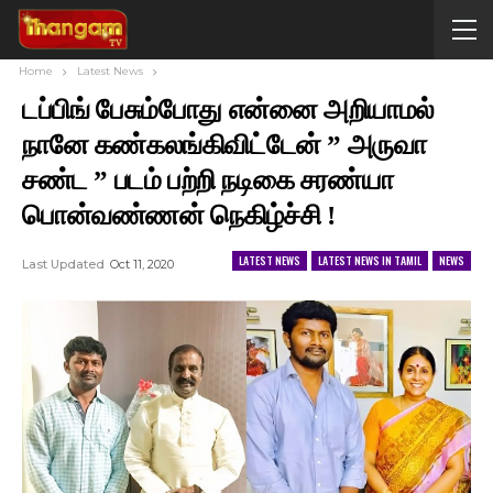
Home
Latest News
டப்பிங் பேசும்போது என்னை அறியாமல்
நானே கண்கலங்கிவிட்டேன் ” அருவா
சண்ட ” படம் பற்றி நடிகை சரண்யா
பொன்வண்ணன் நெகிழ்ச்சி !
LATEST NEWS
LATEST NEWS IN TAMIL
NEWS
Last Updated
Oct 11, 2020