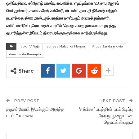
ஒளிப்பதிவை சந்தோஷ் பாண்டி கவனிக்க, எடிட்டிங்கை V.J.சாபு ஜோசப்
செய்துள்ளார், கலை சுரேஷ் கல்லேரி, ஸ்டண்ட் தளபதி தினேஷ், மற்றும்
நடனத்தை தீனா மாஸ்டரும், ராதிகா மாஸ்டரும் அமைத்துள்ளனர்.
ஒயிட் ஸ்கிரீன் புரொடக்ஷன் சார்பில் V.ராஜா கதை நாயகனாக நடித்து,
தயாரித்துள்ள இப்படம் திரையரங்குகளுக்காக காத்திருக்கிறது.
actor V Raja
actress Malavika Menon
Aruva Sanda movie
director Aadhiraajan
Share
PREV POST
NEXT POST
தருண்கோபி இயக்கும் அடுத்த
‘எக்கோ’ படத்தின் படப்பிடிப்பு
படம் ” யானை
நேற்று பூஜையுடன்
தொடங்கியது..!