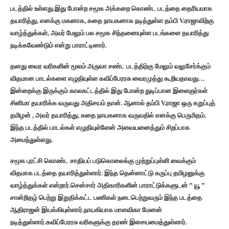
படத்தில் உள்ளது.இது போன்ற சமூக அக்கறை கொண்ட படத்தை தைரியமாக
தயாரித்து, எனக்கு மகனாக, கதை நாயகனாக நடித்துள்ள தம்பி V.ராஜாவிற்கு
வாழ்த்துக்கள், அவர் மேலும் பல சமூக சிந்தனையுள்ள படங்களை தயாரித்து
நடிக்கவேண்டும் என்று பாராட்டினார்.
தனது வைர வரிகளின் மூலம் அருவா சண்ட படத்திற்கு மேலும் வலுசேர்க்கும்
விதமான பாடல்களை எழுதியுள்ள கவிப்பேரரசு வைரமுத்து கூறியதாவது…
இன்றைக்கு இருக்கும் காலகட்டத்தில் இது போன்ற துடிப்பான இளைஞர்கள்
சினிமா தயாரிக்க வருவது அதிசயம் தான். ஆனால் தம்பி V.ராஜா ஒரு கறுப்புத்
தமிழன் , அவர் தயாரித்து, கதை நாயகனாக வருவதில் எனக்கு பெருமிதம்.
இந்த படத்தில் பாடல்கள் எழுதியுள்ளேன் அவையனைத்தும் சிறப்பாக
அமைந்துள்ளது.
சமூக புரட்சி கொண்ட சாதியப் படுகொலைக்கு முற்றுப்புள்ளி வைக்கும்
விதமாக படத்தை தயாரித்துள்ளார். இந்த தென்னாட்டு கருப்பு தமிழனுக்கு
வாழ்த்துக்கள் என்றார்.சென்சார் அதிகாரிகளின் பாராட்டுக்களுடன் ” யூ ”
சான்றிதழ் பெற்று இறுதிக்கட்ட பணிகள் நடைபெற்றுவரும் இந்த படத்தை
ஆதிராஜன் இயக்கியுள்ளார்.நாயகியாக மாளவிகா மேனன்
நடித்துள்ளார்.கவிப்பேரரசு வரிகளுக்கு தரண் இசையமைத்துள்ளார்.