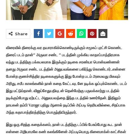
Share
விரைவில் திரைக்கு வர தயாராகிக்கொண்டிருக்கும் சமூகப் புரட்சி கொண்ட
திரைப் படம் தான்” அருவா சண்ட ” படத்தின் முக்கிய காதாப்பாத்திரமாக
வந்து படத்திற்கு பக்கபலமாக இருக்கும் நடிகை சரண்யா பொன்வண்ணன்
தனது அருவா சண்ட படத்தின் அனுபவங்களை பகிர்ந்து கொண்டார்..என்னை
போன்ற குணச்சித்திர நடிகைகளுக்கு இது போன்ற படம் அமைவது மிகவும்
அரிது, சமீப காலங்களில் நான் கதை கேட்டவுடனே நடிக்க ஒப்புக்கொண்ட படம்
இது மட்டும்தான். விஜய்சேதுபதியுடன் தென்மேற்கு பருவக்காற்று படத்தில்
நடிக்கும்போது ஏற்பட்ட அனுவபவத்தை இந்த படத்தில் உணர்தேன். இதிலும்
நாயகன் தம்பி V.ராஜா புதிது ஆனால் நடிப்பில் அப்படி தெரியவில்லை, சிறப்பாக
அந்த கதாபாத்திரத்திற்கு பொருந்தியிருந்தார்.
இது ஒரு சிறந்த கதைக்களம், நான் படத்திற்கு டப்பிங் பேசும்போது கூட நான்
என்னை அறியாமலே கண் கலங்கினேன் அப்படியொரு கிளைமாக்ஸ் காட்சிகள்