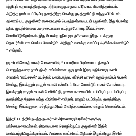
பற்றியும் கதாபாத்திரத்தை பற்றியும் முதல் நாள் விரிவாக விவரித்தார்கள்.
அடுத்த நாள் படப்பிடிப்பு தளத்திற்கு சென்று நடித்துவிட்டு வந்து விட்டேன்.
ஆனால் பட குழுவினர் அனைவரும் பெருந்தன்மையுடன் பழகினர். இது போன்ற
புதிய முயற்சிகளை பல தடைகளை கடந்து போராடி இப்படத்தை
வெளியிடுகிறார்கள். இது போன்ற புதிய முயற்சிகளை இந்த படக்குழு
தொடர்ச்சியாக செய்ய வேண்டும். அதிலும் எனக்கு வாய்ப்பு அளிக்க வேண்டும்.
” என்றார்.
நடிகர் வினோத் சாகர் பேசுகையில், ” பயமறியா பிரம்மை படத்தைப்
பொறுத்தவரை நான் திடீர் மாப்பிள்ளை.‌ ஒரு நாள் இரவு பதினோரு மணி
அளவில் ‘ராட்சசன்’ படத்தில் பணியாற்றய கீர்த்தி வாசன் எனும் நண்பர் போன்
செய்து, இயக்குநர் ராகுல் கபாலி உன்னிடம் பேச வேண்டும் எனச் சொன்னார்.
இயக்குநர் ராகுல் கபாலி பேசிவிட்டு, நாளை காலையில் படப்பிடிப்பு. படப்பிடிப்பு
தளத்திற்கு நேராக வந்து விடுங்கள் என்றார். நானும் படப்பிடிப்பு தளத்திற்கு
சென்று இயக்குநரை சந்தித்து அவர் அளித்த வாய்ப்பை ஏற்றுக் கொண்டேன்.
இந்தப் படத்தில் நடித்த நடிகர்கள் அனைவரும் ரசிகர்களுக்கு
பரிச்சயமானவர்கள். திறமையான தொழில்நுட்ப குழுவினர் இதில்
பணியாற்றியிருக்கிறார்கள். நீளமான காட்சிகள் அதிகம் இருக்கிறது. இதில்