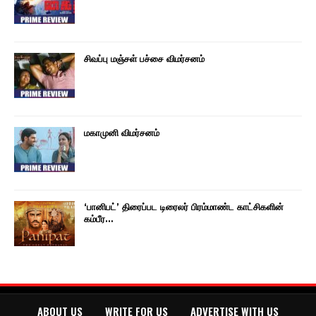
சிவப்பு மஞ்சள் பச்சை விமர்சனம்
மகாமுனி விமர்சனம்
‘பானிபட்’ திரைப்பட டிரைலர் பிரம்மாண்ட காட்சிகளின்
கம்பீர…
ABOUT US
WRITE FOR US
ADVERTISE WITH US