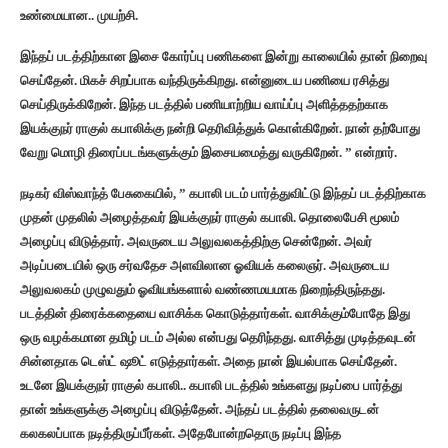
உண்மையான.. முயற்சி.‌
இந்தப் படத்திற்கான இசை கோர்ப்பு பணிகளை இன்று காலையில் தான் நிறைவு
செய்தேன். மிகச் சிறப்பாக வந்திருக்கிறது. என்னுடைய பணியை ரசித்து
செய்திருக்கிறேன். இந்த படத்தில் பணியாற்றிய வாய்ப்பு அளித்ததற்காக
இயக்குநர் ராகுல் கபாலிக்கு நன்றி தெரிவித்துக் கொள்கிறேன்.‌ நான் தற்போது
வேறு மொழி திரைப்படங்களுக்கும் இசையமைத்து வருகிறேன். ” என்றார்.
நடிகர் விஸ்வாந்த் பேசுகையில், ” கபாலி படம் பார்த்துவிட்டு இந்தப் படத்திற்காக
முதன் முதலில் அழைத்தவர் இயக்குநர் ராகுல் கபாலி. தொலைபேசி மூலம்
அழைப்பு விடுத்தார். அவருடைய அலுவலகத்திற்கு சென்றேன். அவர்
அடிப்படையில் ஒரு சர்வதேச அளவிலான ஓவியக் கலைஞர். அவருடைய
அலுவலகம் முழுவதும் ஓவியங்களால் வண்ணமயமாக நிறைந்திருந்தது.
படத்தின் திரைக்கதையை வாசிக்க கொடுத்தார்கள். வாசிக்கும்போதே இது
ஒரு வழக்கமான தமிழ் படம் அல்ல என்பது தெரிந்தது. வாசித்து முடித்தவுடன்
சின்னதாக டெஸ்ட் ஷூட் எடுத்தார்கள்.‌ அதை நான் இயல்பாக செய்தேன்.
உடனே இயக்குநர் ராகுல் கபாலி.. கபாலி படத்தில் உங்களது நடிப்பை பார்த்து
தான் உங்களுக்கு அழைப்பு விடுத்தேன். அந்தப் படத்தில் தலைவருடன்
கலகலப்பாக நடித்திருப்பீர்கள். அதேபோன்றதொரு நடிப்பு இந்த