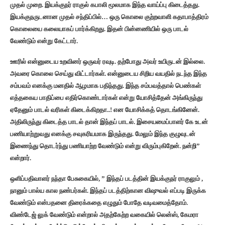
முதல் முறை. இயக்குநர் ராகுல் கபாலி மூலமாக இந்த வாய்ப்பு கிடைத்தது.
இயக்குநருடனான முதல் சந்திப்பில்… ஒரு கொலை குற்றவாளி கதாபாத்திரம்
கொலையை கலையாகப் பார்க்கிறது. இதன் பின்னணியில் ஒரு பாடல்
வேண்டும் என்று கேட்டார்.
ஊரில் என்னுடைய உறவினர் ஒருவர் ரவுடி. தற்போது அவர் உயிருடன் இல்லை.
அவரை கொலை செய்து விட்டார்கள். என்னுடைய சிறிய வயதில் நடந்த இந்த
சம்பவம் எனக்கு மனதில் ஆழமாக பதிந்தது. இந்த சம்பவத்தால் பெண்கள்
எத்தகைய பாதிப்பை எதிர்கொண்டார்கள் என்று யோசித்தேன் அங்கிருந்து
ஏதேனும் பாடல் வரிகள் கிடைக்கிறதா..! என யோசிக்கத் தொடங்கினேன்.
அதிலிருந்து கிடைத்த பாடல் தான் இந்தப் பாடல். இசையமைப்பாளர் கே உடன்
பணியாற்றுவது எனக்கு சவுகரியமாக இருந்தது. மேலும் இந்த குழுவுடன்
இணைந்து தொடர்ந்து பணியாற்ற வேண்டும் என்று விரும்புகிறேன். நன்றி”
என்றார்.
ஒளிப்பதிவாளர் நந்தா பேசுகையில், ” இந்தப் படத்தின் இயக்குநர் ராகுலும் ,
நானும் பால்ய கால நண்பர்கள். இந்தப் படத்திற்கான விஷுவல் எப்படி இருக்க
வேண்டும் என்பதனை திரைக்கதை எழுதும் போதே வடிவமைத்தோம்.
விண்டேஜ் லுக் வேண்டும் என்றால் அதற்கேற்ற வகையில் லென்ஸ், கேமரா