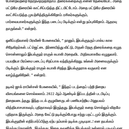
போன்றவற்றை தேர்ந்தெடுத்தோம். திரைக்கதைக்கு என்ன தேவையோ.. அதை
மட்டுமே திரையில் காட்சிப்படுத்த திட்டமிட்டோம். அதை மட்டுமே திரையில்
காட்சிப்படுத்த முயற்சித்திருக்கிறோம்.‌ ரசிகர்களுக்கும்,
பார்வையாளர்களுக்கும் இந்த படைப்பு பிடிக்கும் என்று நம்புகிறோம். ஆதரவு
தாருங்கள்.” என்றார்.
ஒளிப்பதிவாளர் பிரவீண் பேசுகையில், ” நானும், இயக்குநரும் பால்ய கால
சிநேகிதர்கள். பட்ஜெட்டை நிர்ணயித்து விட்டு, அதன் பிறகு திரைக்கதை எழுத
சொன்னாலும் இயக்குநர் ராகுல் கபாலி அதைவிட அதிகமாகவே எழுதுவார்.
பயமறியா பிரம்மை படைப்பு சிறப்பாக வந்திருக்கிறது. உங்கள் அனைவருக்கும்
பிடிக்கும்.‌ இயக்குநர் ராகுல் கபாலி சிறந்த இயக்குநராக வருவார் என
வாழ்த்துகிறேன். ” என்றார்.
நடிகர் ஜாக் ராபின்சன் பேசுகையில், ” இந்தப் படத்தைப் பற்றி நிறைய
விசயங்களை சொல்லலாம். 2022 ஆம் ஆண்டில் இப்படத்தின் படபிடிப்பு
நிறைவடைந்தது. இந்த படக் குழுவினருடன் பணியாற்றிய அனுபவம்
வித்தியாசமாகவும், புதிதாகவும் இருந்தது. இயக்குநர் கதை சொல்லும் விதமே
புதிதாக இருக்கும். அதை கேட்டு நடிக்கும்போது சற்று பதட்டமும் இருக்கும்.
இயக்குநரின் எதிர்பார்ப்பிற்கு ஏற்ப நம்மால் நடிக்க முடியுமா..! என தயக்கம்
இருந்து கொண்டே இருந்தது. இதை கவனித்த இயக்குநர் உன்னால் முடியும் என