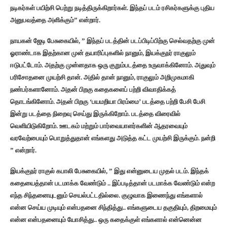
நடிகர்கள் பயிற்சி பெற்று நடித்திருக்கிறார்கள். இந்தப் படம் ரசிகர்களுக்கு புதிய
அனுபவத்தை அளிக்கும்” என்றார்.
நாயகன் ஜேடி பேசுகையில், ” இந்தப் படத்தின் படப்பிடிப்பிற்கு செல்வதற்கு முன்
ஓராண்டாக இதற்கான முன் தயாரிப்புகளில் நானும், இயக்குநர் ராகுலும்
ஈடுபட்டோம். அதற்கு முன்னதாக ஒரு குறும்படத்தை உருவாக்கினோம். அதுவும்
பரிசோதனை முயற்சி தான். அதில் தான் நானும், ராகுலும் அறிமுகமாகி
நண்பர்களானோம். அதன் பிறகு கதைகளைப் பற்றி விவாதிக்கத்
தொடங்கினோம். அதன் பிறகு ‘பயமறியா பிரம்மை’ படத்தை பற்றி பேசி பேசி
இன்று படத்தை நிறைவு செய்து இருக்கிறோம். படத்தை விரைவில்
வெளியிடுகிறோம். ஊடகம் மற்றும் பார்வையாளர்களின் ஆதரவையும்
வரவேற்பையும் பொறுத்துதான் எங்களது அடுத்த கட்ட முயற்சி இருக்கும். நன்றி
” என்றார்.
இயக்குநர் ராகுல் கபாலி பேசுகையில், ” இது என்னுடைய முதல் படம். இந்தக்
கதையைத்தான் படமாக்க வேண்டும் .. இப்படித்தான் படமாக்க வேண்டும் என்ற
எந்த சிந்தனையுடனும் செயல்பட்டதில்லை. குழுவாக இணைந்து எங்களால்
என்ன செய்ய முடியும் என்பதனை சிந்தித்து..‌ எங்களுடைய தகுதியும், திறமையும்
என்ன என்பதனையும் யோசித்து.. ஒரு கதைக்குள் எங்களால் என்னென்ன