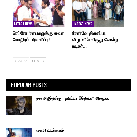
LATEST NEWS
LATEST NEWS
ரெட்ரோ ‘நாயகனுக்கு வைர
நோர்வே திரைப்பட
மோதிரம் பரிசளிப்பு!
விழாவில் விருது வென்ற
நடிகர்…
PREV
NEXT
POPULAR POSTS
தல அஜீத்திற்கு “டிவிட்டர் இந்தியா” அழைப்பு
கைதி விமர்சனம்