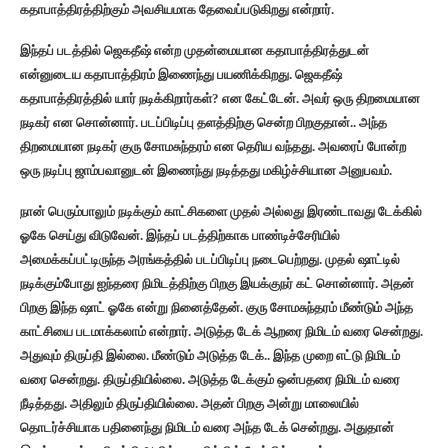
கதாபாத்திரத்திற்கும் அவசியமாக தேவைப்படுகிறது என்றார்.
இந்தப் படத்தில் ஜெகதீஷ் என்ற முதன்மையான கதாபாத்திரத்துடன்
என்னுடைய கதாபாத்திரம் இணைந்து பயணிக்கிறது. ஜெகதீஷ்
கதாபாத்திரத்தில் யார் நடிக்கிறார்கள்? என கேட்டேன். அவர் ஒரு திறமையான
நடிகர் என சொன்னார். படப்பிடிப்பு தளத்திற்கு சென்ற பிறகுதான்.. அந்த
திறமையான நடிகர் குரு சோமசுந்தரம் என தெரிய வந்தது. அவரைப் போன்ற
ஒரு நடிப்பு ஜாம்பவானுடன் இணைந்து நடித்தது மகிழ்ச்சியான அனுபவம்.
நான் பெரும்பாலும் நடிக்கும் காட்சிகளை முதல் அல்லது இரண்டாவது டேக்கில்
ஓகே செய்து விடுவேன். இந்தப் படத்திற்காக பாண்டிச்சேரியில்
அமைக்கப்பட்டிருந்த அரங்கத்தில் படப்பிடிப்பு நடைபெற்றது.‌ முதல் ஷாட்டில்
நடிக்கும்போது ஐந்தரை நிமிடத்திற்கு பிறகு இயக்குநர் கட் சொன்னார். அதன்
பிறகு இந்த ஷாட் ஓகே என்று நினைத்தேன். குரு சோமசுந்தரம் மீண்டும் அந்த
காட்சியை படமாக்கலாம் என்றார். அடுத்த டேக் ஆறரை நிமிடம் வரை சென்றது.‌
அதுவும் திருப்தி இல்லை. மீண்டும் அடுத்த டேக்.. இந்த முறை எட்டு நிமிடம்
வரை சென்றது. திருப்தியில்லை. அடுத்த டேக்கும் ஒன்பதரை நிமிடம் வரை
நீடித்தது. அதிலும் திருப்தியில்லை.‌ அதன் பிறகு அன்று மாலையில்
தொடர்ச்சியாக பதினைந்து நிமிடம் வரை அந்த டேக் சென்றது. அதுதான்