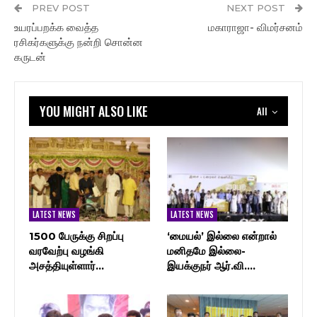
PREV POST
NEXT POST
உயரப்பறக்க வைத்த
மகாராஜா- விமர்சனம்
ரசிகர்களுக்கு நன்றி சொன்ன
கருடன்
YOU MIGHT ALSO LIKE
All
LATEST NEWS
LATEST NEWS
1500 பேருக்கு சிறப்பு
‘மையல்’ இல்லை என்றால்
வரவேற்பு வழங்கி
மனிதமே இல்லை-
அசத்தியுள்ளார்…
இயக்குநர் ஆர்.வி.…