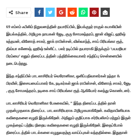
Share
69 எம்எம் ஃபிலிம் நிறுவனத்தின் தயாரிப்பில், இயக்குநர் ராகுல் கபாலியின்
இயக்கத்தில், அறிமுக நாயகன் ஜேடி, குரு சோமசுந்தரம், ஜான் விஜய், ஹரிஷ்
உத்தமன், வினோத் சாகர், ஜாக் ராபின்சன், விஸ்வாந்த், சாய் பிரியங்கா ரூத்,
திவ்யா கணேஷ், ஹரிஷ் உள்ளிட்ட பலர் நடிப்பில் தயாராகி இருக்கும் ‘பயமறியா
பிரம்மை’ எனும் திரைப்படத்தின் பத்திரிக்கையாளர் சந்திப்பு சென்னையில்
நடைபெற்றது.
இந்த சந்திப்பில் பாடலாசிரியர் வெரோனிகா, ஒளிப்பதிவாளர்கள் நந்தா &
பிரவீன், இசையமைப்பாளர் கே, நடிகர்கள் ஜாக் ராபின்சன், வினோத் சாகர், ஜேடி
, குரு சோமசுந்தரம், நடிகை சாய் பிரியங்கா ரூத் ஆகியோர் கலந்து கொண்டனர்.
பாடலாசிரியர் வெரோனிகா பேசுகையில், ” இந்த திரைப்படத்தில் தான்
முதன்முதலாக திரைப்பட பாடலாசிரியராக அறிமுகமாகிறேன்.‌ கவிதாயினியாக
கவிதைகளை எழுதி இருக்கிறேன். அதிலும் குறிப்பாக சர்ரியலிசம் மற்றும் இருள்
முகத்தைப் பற்றிய நிறைய கவிதைகளை எழுதி இருக்கிறேன். இதைப்போல்
திரைப்படத்தில் பாடல்களை எழுதுவதற்கு வாய்ப்புகள் வந்ததில்லை. இதுதான்