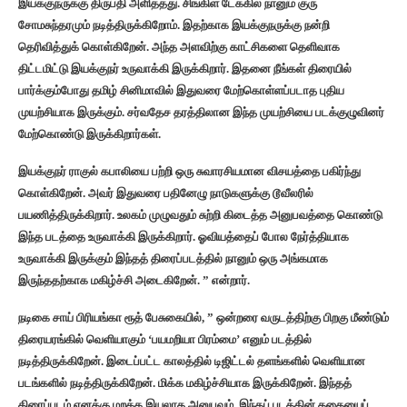
இயக்குநருக்கு திருப்தி அளித்தது. சிங்கிள் டேக்கில் நானும் குரு
சோமசுந்தரமும் நடித்திருக்கிறோம். இதற்காக இயக்குநருக்கு நன்றி
தெரிவித்துக் கொள்கிறேன். அந்த அளவிற்கு காட்சிகளை தெளிவாக
திட்டமிட்டு இயக்குநர் உருவாக்கி இருக்கிறார். இதனை நீங்கள் திரையில்
பார்க்கும்போது தமிழ் சினிமாவில் இதுவரை மேற்கொள்ளப்படாத புதிய
முயற்சியாக இருக்கும். சர்வதேச தரத்திலான இந்த முயற்சியை படக்குழுவினர்
மேற்கொண்டு இருக்கிறார்கள்.‌
இயக்குநர் ராகுல் கபாலியை பற்றி ஒரு சுவாரசியமான விசயத்தை பகிர்ந்து
கொள்கிறேன். அவர் இதுவரை பதினேழு நாடுகளுக்கு டூவீலரில்
பயணித்திருக்கிறார்.‌ உலகம் முழுவதும் சுற்றி கிடைத்த அனுபவத்தை கொண்டு
இந்த படத்தை உருவாக்கி இருக்கிறார். ஓவியத்தைப் போல நேர்த்தியாக
உருவாக்கி இருக்கும் இந்தத் திரைப்படத்தில் நானும் ஒரு அங்கமாக
இருந்ததற்காக மகிழ்ச்சி அடைகிறேன். ” என்றார்.
நடிகை சாய் பிரியங்கா ரூத் பேசுகையில், ” ஒன்றரை வருடத்திற்கு பிறகு மீண்டும்
திரையரங்கில் வெளியாகும் ‘பயமறியா பிரம்மை’ எனும் படத்தில்
நடித்திருக்கிறேன். இடைப்பட்ட காலத்தில் டிஜிட்டல் தளங்களில் வெளியான
படங்களில் நடித்திருக்கிறேன். மிக்க மகிழ்ச்சியாக இருக்கிறேன். இந்தத்
திரைப்படம் எனக்கு மறக்க இயலாத அனுபவம். இந்தப் படத்தின் கதையைப்