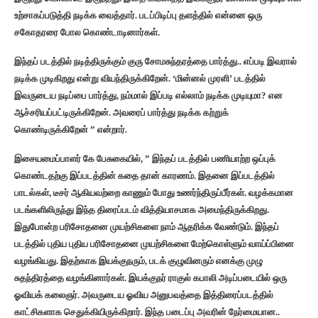
உற்சாகப்படுத்தி நடிக்க வைத்தார். படப்பிடிப்பு தளத்தில் என்னை ஒரு
சகோதரரை போல கொண்டாடினார்கள்.‌
இந்தப் படத்தில் நடித்திருக்கும் குரு சோமசுந்தரத்தை பார்த்து.. எப்படி இவரால்
நடிக்க முடிகிறது என்று வியந்திருக்கிறேன். ‘மின்னல் முரளி’ படத்தில்
இவருடைய நடிப்பை பார்த்து, நம்மால் இப்படி எல்லாம் நடிக்க முடியுமா? என
ஆச்சரியப்பட்டிருக்கிறேன். அவரைப் பார்த்து நடிக்க கற்றுக்
கொண்டிருக்கிறேன் ” என்றார்.
இசையமைப்பாளர் கே பேசுகையில், ” இந்தப் படத்தில் பணியாற்ற ஒப்புக்
கொண்டதற்கு இப்படத்தின் கதை தான் காரணம். இதனை இப்படத்தில்
பாடல்கள், டீசர் ஆகியவற்றை காணும் போது உணர்ந்திருப்பீர்கள். வழக்கமான
படங்களிலிருந்து இந்த திரைப்படம் வித்தியாசமாக அமைந்திருக்கிறது.
இதுபோன்ற பரிசோதனை முயற்சிகளை நாம் ஆதரிக்க வேண்டும். இந்தப்
படத்தில் புதிய புதிய பரிசோதனை முயற்சிகளை மேற்கொள்ளும் வாய்ப்பினை
வழங்கியது.‌ இதற்காக இயக்குநரும், படக் குழுவினரும் எனக்கு முழு
சுதந்திரத்தை வழங்கினார்கள். இயக்குநர் ராகுல் கபாலி அடிப்படையில் ஒரு
ஓவியக் கலைஞர். அவருடைய ஓவிய அனுபவத்தை இத்திரைப்படத்தில்
காட்சிகளாக செதுக்கியிருக்கிறார். இந்த படைப்பு அவரின் நேர்மையான..