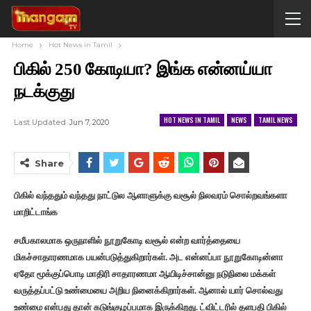
Home
Hot News in Tamil
பிகில் 250 கோடியா? இங்க என்னய்யா
நடக்குது
HOT NEWS IN TAMIL
NEWS
TAMIL NEWS
Last Updated
Jun 7, 2020
Share
பிகில் வந்ததும் வந்தது நாட்டுல ஆளாளுக்கு வசூல் நிலவரம் சொல்றவங்களா
மாறிட்டாங்க
சமீபகாலமாக ஒருநாளில் நூறுகோடி வசூல் என்ற வார்த்தையை
மிகச்சாதாரணமாக பயன்படுத்துகிறார்கள். அட என்னப்பா நூறுகோடின்னா
ஏதோ மூக்குப்பொடி மாதிரி சாதாரணமா ஆயிடிச்சான்னு நடுநிலை மக்கள்
வருத்தப்பட்டு உண்மையை அறிய நினைக்கிறார்கள். ஆனால் யார் சொல்வது
உண்மை என்பது தான் கடுங்குழப்பமாக இருக்கிறது. ட்விட்டரில் தளபதி பிகில்