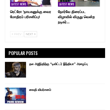
LATEST NEWS
LATEST NEWS
ரெட்ரோ ‘நாயகனுக்கு வைர
நோர்வே திரைப்பட
மோதிரம் பரிசளிப்பு!
விழாவில் விருது வென்ற
நடிகர்…
PREV
NEXT
POPULAR POSTS
தல அஜீத்திற்கு “டிவிட்டர் இந்தியா” அழைப்பு
கைதி விமர்சனம்