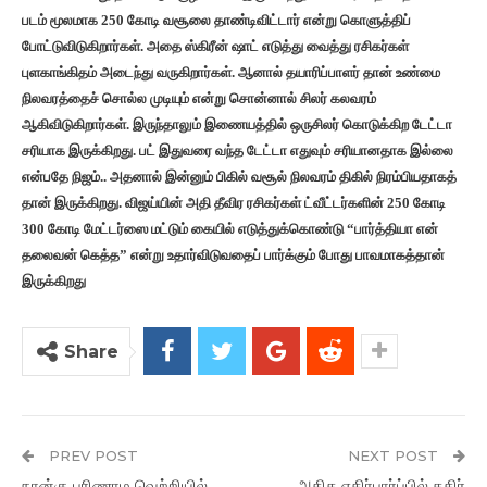
படம் மூலமாக 250 கோடி வசூலை தாண்டிவிட்டார் என்று கொளுத்திப்
போட்டுவிடுகிறார்கள். அதை ஸ்கிரீன் ஷாட் எடுத்து வைத்து ரசிகர்கள்
புளகாங்கிதம் அடைந்து வருகிறார்கள். ஆனால் தயாரிப்பாளர் தான் உண்மை
நிலவரத்தைச் சொல்ல முடியும் என்று சொன்னால் சிலர் கலவரம்
ஆகிவிடுகிறார்கள். இருந்தாலும் இணையத்தில் ஒருசிலர் கொடுக்கிற டேட்டா
சரியாக இருக்கிறது. பட் இதுவரை வந்த டேட்டா எதுவும் சரியானதாக இல்லை
என்பதே நிஜம்.. அதனால் இன்னும் பிகில் வசூல் நிலவரம் திகில் நிரம்பியதாகத்
தான் இருக்கிறது. விஜய்யின் அதி தீவிர ரசிகர்கள் ட்வீட்டர்களின் 250 கோடி
300 கோடி மேட்டர்ஸை மட்டும் கையில் எடுத்துக்கொண்டு “பார்த்தியா என்
தலைவன் கெத்த” என்று உதார்விடுவதைப் பார்க்கும் போது பாவமாகத்தான்
இருக்கிறது
Share
PREV POST
NEXT POST
நான்கு பரிணாம வெற்றியில்
அதிக எதிர்பார்ப்பில் கதிர்