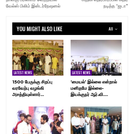
வேல்ஸ் பிலிம் இன்டர்நேஷனல்
நடித்த “ஜடா”
YOU MIGHT ALSO LIKE
All
LATEST NEWS
LATEST NEWS
1500 பேருக்கு சிறப்பு
‘மையல்’ இல்லை என்றால்
வரவேற்பு வழங்கி
மனிதமே இல்லை-
அசத்தியுள்ளார்…
இயக்குநர் ஆர்.வி.…