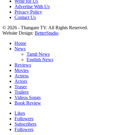
Write for Us
Advertise With Us
Privacy Policy
Contact Us
© 2026 - Thangam TV. All Rights Reserved.
Website Design:
BetterStudio
Home
News
Tamil News
English News
Reviews
Movies
Actress
Actors
Teaser
Trailers
Videos Songs
Book Review
Likes
Followers
Subscribers
Followers