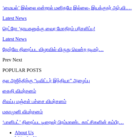
‘மையல்’ இல்லை என்றால் மனிதமே இல்லை- இயக்குநர் ஆர்.வி.…
Latest News
ரெட்ரோ ‘நாயகனுக்கு வைர மோதிரம் பரிசளிப்பு!
Latest News
நோர்வே திரைப்பட விழாவில் விருது வென்ற நடிகர்…
Prev
Next
POPULAR POSTS
தல அஜீத்திற்கு “டிவிட்டர் இந்தியா” அழைப்பு
கைதி விமர்சனம்
சிவப்பு மஞ்சள் பச்சை விமர்சனம்
மகாமுனி விமர்சனம்
‘பானிபட்’ திரைப்பட டிரைலர் பிரம்மாண்ட காட்சிகளின் கம்பீர…
About Us