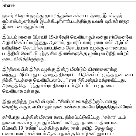
Share
நடிகர் விஷால் நடித்து தயாரித்துள்ள சக்ரா படத்தை இயக்குநர்
எம்.எஸ்.ஆனந்தன் இயக்கியுள்ளார்.படத்திற்கு யுவன் ஷங்கர் ராஜா
இசையமைத்துள்ளார்.
இப்படம் நாளை பிப்ரவரி 19-ம் தேதி வெளியாகும் என்று ஏற்கெனவே
அறிவிக்கப்பட்டிருந்தது. ஆனால், தயாரிப்பாளர் டிரைடண்ட் ஆர்ட்ஸ்
ரவீந்திரன் தொடர்ந்த காப்புரிமை தொடர்பான வழக்கு காரணமாக
படத்தின் வெளியீட்டிற்கு சில தினங்களுக்கு முன்பு உயர்நீதிமன்றம்
தடை விதித்திருந்தது.
இந்நிலையில் இந்த வழக்கு இன்று மீண்டும் விசாரணைக்கு
வந்தது. அப்போது படத்தைத் திரையிட விதிக்கப்பட்டிருந்த தடையை
நீக்கி “படத்தை வெளியிடலாம்…” என நீதிமன்றம் உத்தரவிட்டது.
அதைத் தொடர்ந்து சக்ரா திரைப்படம் திட்டமிட்டபடி நாளை
வெளியாக உள்ளது.
இது குறித்து நடிகர் விஷால், “சினிமா உலகத்திற்கும், எனது
தொழிலுக்கும், எப்போதும் நான் உண்மையாகவே இருந்திருக்கிறேன்.
தற்போது படத்தின் மீதான தடை நீக்கப்பட்டுவிட்டது. ‘சக்ரா’ படம்
நாளை உலகம் முழுவதும் வெளியாகிறது. நாளைய தினமான
பிப்ரவரி 19 ‘சக்ரா’ படத்திற்கு நல்ல நாள். தமிழ், தெலுங்கு,
மலையாளம், கன்னடம் ஆகிய நான்கு மொழிகளிலும் படம்