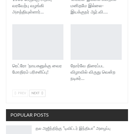
வரவேற்பு வழங்கி
மனிதமே இல்லை-
அசத்தியுள்ளார்…
இயக்குநர் ஆர்.வி.…
ரெட்ரோ ‘நாயகனுக்கு வைர
நோர்வே திரைப்பட
மோதிரம் பரிசளிப்பு!
விழாவில் விருது வென்ற
நடிகர்…
PREV
NEXT
POPULAR POSTS
தல அஜீத்திற்கு “டிவிட்டர் இந்தியா” அழைப்பு