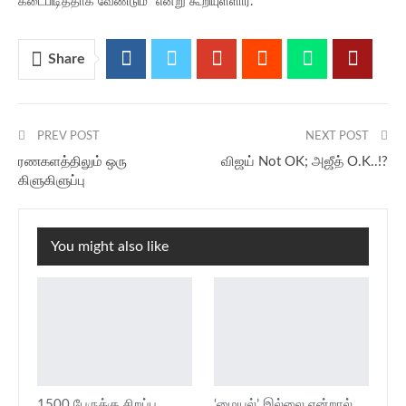
கடைபிடித்தாக வேண்டும்” என்று கூறியுள்ளார்.
Share
PREV POST
NEXT POST
ரணகளத்திலும் ஒரு
விஜய் Not OK; அஜீத் O.K..!?
கிளுகிளுப்பு
You might also like
1500 பேருக்கு சிறப்பு
‘மையல்’ இல்லை என்றால்