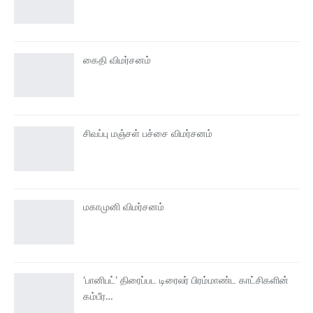
கைதி விமர்சனம்
சிவப்பு மஞ்சள் பச்சை விமர்சனம்
மகாமுனி விமர்சனம்
‘பானிபட்’ திரைப்பட டிரைலர் பிரம்மாண்ட காட்சிகளின்
கம்பீர…