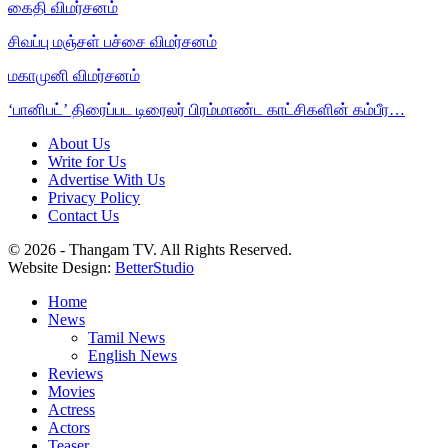
கைதி விமர்சனம்
சிவப்பு மஞ்சள் பச்சை விமர்சனம்
மகாமுனி விமர்சனம்
‘பானிபட்’ திரைப்பட டிரைலர் பிரம்மாண்ட காட்சிகளின் கம்பீர…
About Us
Write for Us
Advertise With Us
Privacy Policy
Contact Us
© 2026 - Thangam TV. All Rights Reserved.
Website Design:
BetterStudio
Home
News
Tamil News
English News
Reviews
Movies
Actress
Actors
Teaser